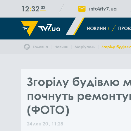
12
32
03
info@tv7.ua
НОВИНИ
ПРОЄ
Головна
Новини
Маріуполь
Згорілу будівл
Згорілу будівлю 
почнуть ремонтув
(ФОТО)
24
лип
'20
, 11:28