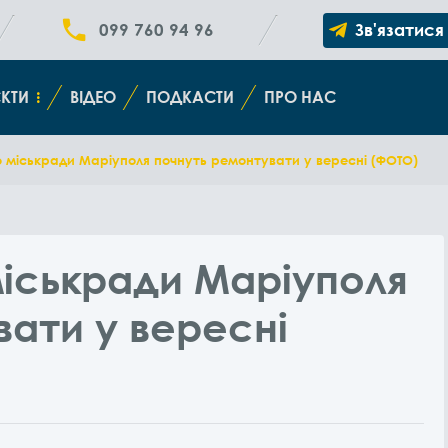
099 760 94 96
Зв'язатися
КТИ
ВІДЕО
ПОДКАСТИ
ПРО НАС
ю міськради Маріуполя почнуть ремонтувати у вересні (ФОТО)
міськради Маріуполя
ати у вересні