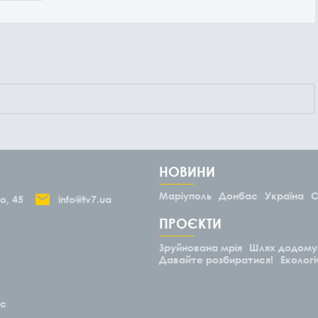
НОВИНИ
Маріуполь
Донбас
Україна
С
о, 45
info@tv7.ua
ПРОЄКТИ
Зруйнована мрія
Шлях додому
Давайте розбиратися!
Екологі
ас