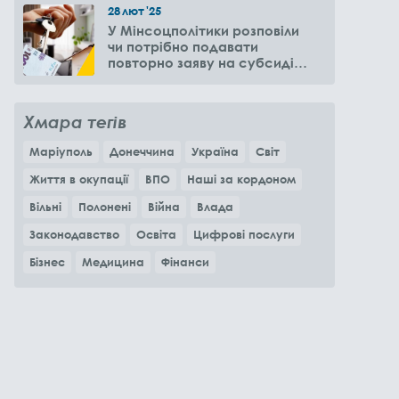
28
лют
'25
У Мінсоцполітики розповіли
чи потрібно подавати
повторно заяву на субсидію
оренди житла через 6
місяців
Хмара тегів
Маріуполь
Донеччина
Україна
Світ
Життя в окупації
ВПО
Наші за кордоном
Вільні
Полонені
Війна
Влада
Законодавство
Освіта
Цифрові послуги
Бізнес
Медицина
Фінанси