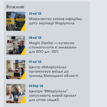
Важливі
23
кві
'25
Мінрозвитку змінив офіційну
дату окупації Маріуполя
08
кві
'25
Magic Dental — сучасна
стоматологія зі знижками
для ВПО до -50%
07
кві
'25
Центр «ЯМаріуполь»
організовує виїзди до
громад Вінницької області
04
бер
'25
Центри "ЯМаріуполь"
запускають новий проєкт
для літніх людей