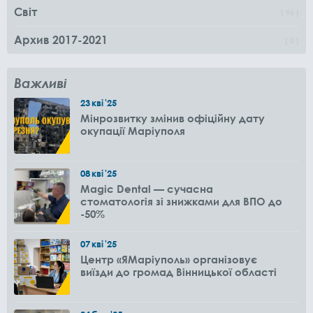
Світ
96
Архив 2017-2021
0
Важливі
23
кві
'25
Мінрозвитку змінив офіційну дату
окупації Маріуполя
08
кві
'25
Magic Dental — сучасна
стоматологія зі знижками для ВПО до
-50%
07
кві
'25
Центр «ЯМаріуполь» організовує
виїзди до громад Вінницької області