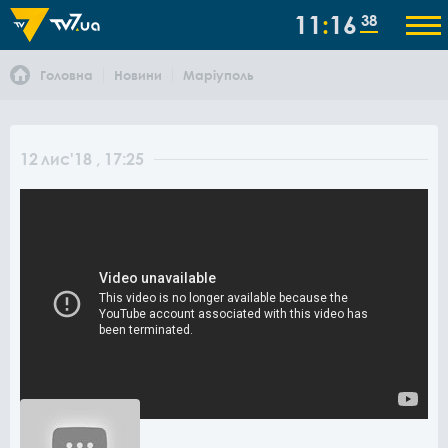
11
16
38
Головна
Новини
Маріуполь
12
лис
'18
, 17:25