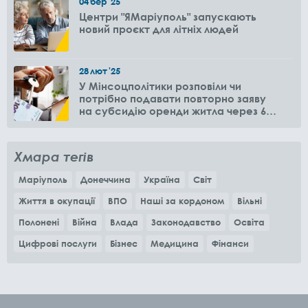
04
бер
'25
Центри "ЯМаріуполь" запускають
новий проєкт для літніх людей
28
лют
'25
У Мінсоцполітики розповіли чи
потрібно подавати повторно заяву
на субсидію оренди житла через 6
місяців
Хмара тегів
Маріуполь
Донеччина
Україна
Світ
Життя в окупації
ВПО
Наші за кордоном
Вільні
Полонені
Війна
Влада
Законодавство
Освіта
Цифрові послуги
Бізнес
Медицина
Фінанси