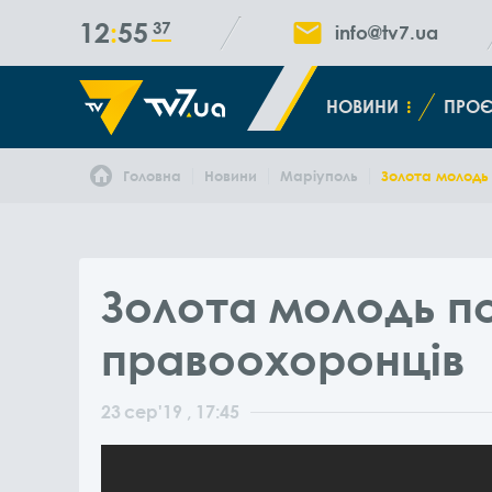
12
55
37
info@tv7.ua
НОВИНИ
ПРОЄ
Головна
Новини
Маріуполь
Золота молодь
Золота молодь п
правоохоронців
23
сер
'19
, 17:45