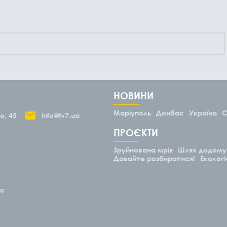
НОВИНИ
Маріуполь
Донбас
Україна
С
о, 45
info@tv7.ua
ПРОЄКТИ
Зруйнована мрія
Шлях додому
Давайте розбиратися!
Екологі
ас