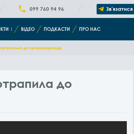
099 760 94 96
Зв'язатися
КТИ
ВІДЕО
ПОДКАСТИ
ПРО НАС
 потрапила до правоохоронців
отрапила до