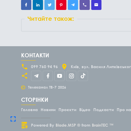
Читайте також:
КОНТАКТИ
099 760 94 96
Київ
вул. Василя Липківськог
©
Телеканал ТВ-7
2026
СТОРІНКИ
Головна
Новини
Проєкти
Відео
Подкасти
Про н
Powered By
Blade.MSP ®
from
BrainTEC ™