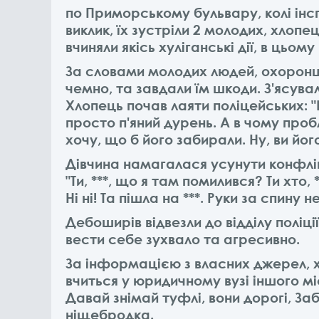
по Приморському бульвару, колі інсп
виклик, їх зустріли 2 молодих, хлопе
вчиняли якісь хуліганські дії, в цьому 
За словами молодих людей, охоронці
чемно, та завдали їм шкоди. З'ясува
Хлопець почав лаяти поліцейських:
"
просто п'яний дурень. А в чому проб
хочу, що б його забирали. Ну, ви йо
Дівчина намагалася усунути конфлік
"Ти, ***, що я там помилився? Ти хто, 
Ні ні! Та пішла на ***. Руки за спину 
Дебоширів відвезли до відділу поліц
вести себе зухвало та агресивно.
За інформацією з власних джерел, х
вчиться у юридичному вузі іншого мі
Давай знімай туфлі, вони дорогі, Заб
ніщебродка.