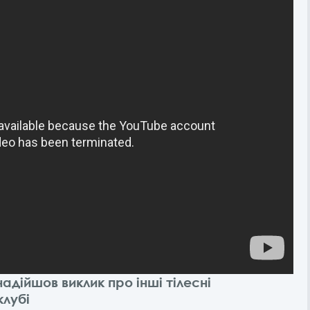
надійшов виклик про інші тілесні
клубі