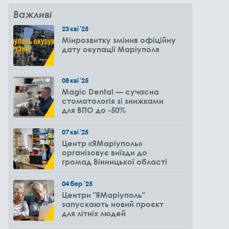
Важливі
23
кві
'25
Мінрозвитку змінив офіційну
дату окупації Маріуполя
08
кві
'25
Magic Dental — сучасна
стоматологія зі знижками
для ВПО до -50%
07
кві
'25
Центр «ЯМаріуполь»
організовує виїзди до
громад Вінницької області
04
бер
'25
Центри "ЯМаріуполь"
запускають новий проєкт
для літніх людей