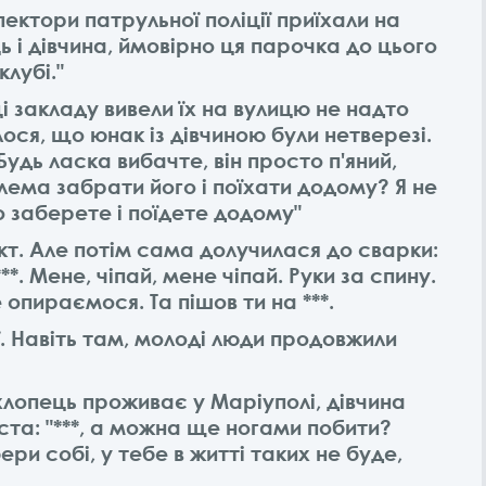
ектори патрульної поліції приїхали на
ць і дівчина, ймовірно ця парочка до цього
клубі."
 закладу вивели їх на вулицю не надто
лося, що юнак із дівчиною були нетверезі.
Будь ласка вибачте, він просто п'яний,
лема забрати його і поїхати додому? Я не
го заберете і поїдете додому"
т. Але потім сама долучилася до сварки:
***. Мене, чіпай, мене чіпай. Руки за спину.
не опираємося. Та пішов ти на ***.
ії. Навіть там, молоді люди продовжили
лопець проживає у Маріуполі, дівчина
ста:
"***, а можна ще ногами побити?
ери собі, у тебе в житті таких не буде,