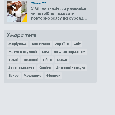
28
лют
'25
У Мінсоцполітики розповіли
чи потрібно подавати
повторно заяву на субсидію
оренди житла через 6
місяців
Хмара тегів
Маріуполь
Донеччина
Україна
Світ
Життя в окупації
ВПО
Наші за кордоном
Вільні
Полонені
Війна
Влада
Законодавство
Освіта
Цифрові послуги
Бізнес
Медицина
Фінанси