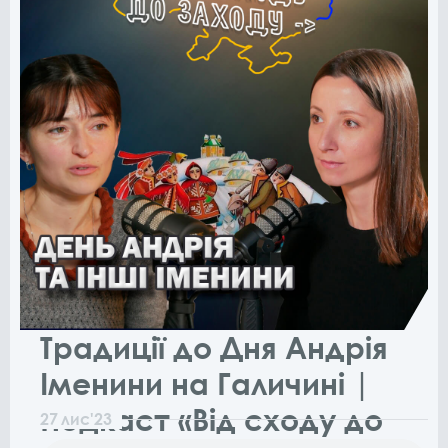
Традиції до Дня Андрія
Іменини на Галичині |
Подкаст «Від сходу до
27
лис
'23