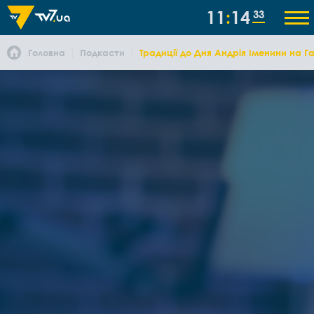
11
14
33
Головна
Подкасти
Традиції до Дня Андрія Іменини на Га