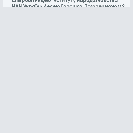
співробітницею Інституту народознавства
НАН України Лесею Горошко-Погорецькою у 9
епізоді подкасту «Від сходу до заходу».
КОНТАКТИ
099 760 94 96
Київ
вул. Василя Липківського, 45
info@tv7.ua
©
Телеканал ТВ-7
2026
СТОРІНКИ
Головна
Новини
Проєкти
Відео
Подкасти
Про нас