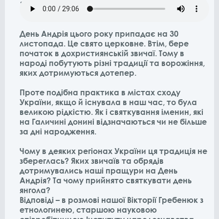
заходу» Епізод 9
День Андрія цього року припадає на 30
листопада. Це свято церковне. Втім, бере
початок в дохристиянській звичаї. Тому в
народі побутують різні традиції та ворожіння,
яких дотримуються дотепер.
Проте подібна практика в містах сходу
України, якщо й існувала в наш час, то була
великою рідкістю. Як і святкування іменин, які
на Галичині донині відзначаються чи не більше
за дні народження.
Чому в деяких регіонах України ця традиція не
збереглась? Яких звичаїв та обрядів
дотримувались наші пращури на День
Андрія? Та чому прийнято святкувати день
янгола?
Відповіді – в розмові нашої Вікторії Гребенюк з
етнологинею, старшою науковою