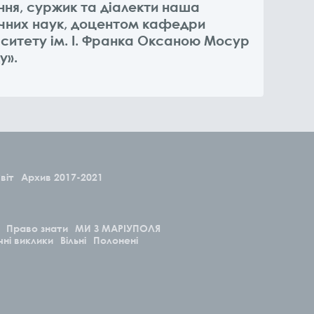
ння, суржик та діалекти наша
ічних наук, доцентом кафедри
рситету ім. І. Франка Оксаною Мосур
у».
віт
Архив 2017-2021
Право знати
МИ З МАРІУПОЛЯ
чні виклики
Вільні
Полонені