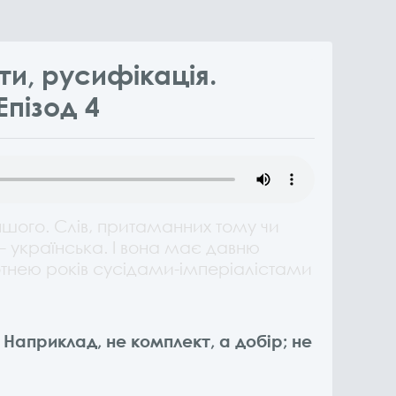
ти, русифікація.
Епізод 4
ншого. Слів, притаманних тому чи
– українська. І вона має давню
сотнею років сусідами-імперіалістами
 Наприклад, не комплект, а добір; не