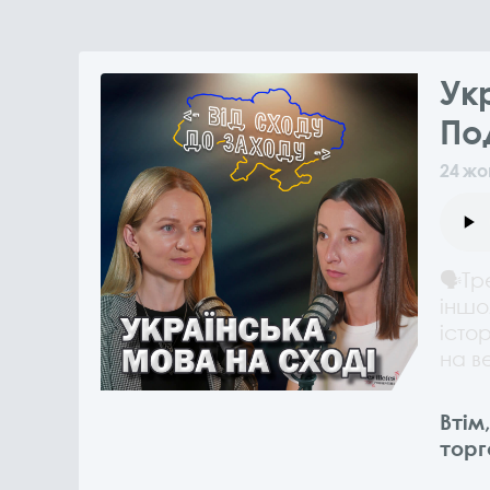
Ук
По
24
жо
🗣Тр
іншо
істо
на в
Втім
торг