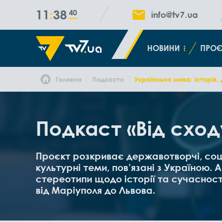
11
38
40
info@tv7.ua
НОВИНИ
ПРОЄ
Головна
Подкасти
Українська мова: історія, 
Подкаст «Від сход
Проєкт розкриває державотворчі, соці
культурні теми, пов’язані з Україною. 
стереотипи щодо історії та сучасності
від Маріуполя до Львова.