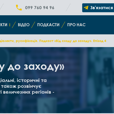
099 760 94 96
Зв'язатися
КТИ
ВІДЕО
ПОДКАСТИ
ПРО НАС
діалекти, русифікація. Подкаст «Від сходу до заходу». Епізод 4
у до заходу»
альні, історичні та
А також розвінчує
 величезних регіонів -