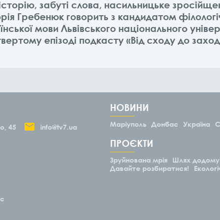
історію, забуті слова, насильницьке зросійще
орія Гребенюк говорить з кандидатом філолог
їнської мови Львівського національного уніве
твертому епізоді подкасту «Від сходу до заход
НОВИНИ
Маріуполь
Донбас
Україна
С
о, 45
info@tv7.ua
ПРОЄКТИ
Зруйнована мрія
Шлях додому
Давайте розбиратися!
Екологі
ас