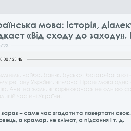
раїнська мова: історія, діалек
дкаст «Від сходу до заходу». 
в
'23
емпель, лайба, баняк, бусько і багато-багато і
му регіону України, чимало. Проте мова одна 
рію. Але, на жаль, викорінювалась не однією 
еликій частині України.
, зараз – саме час згадати та повертати своє.
овець, а крамар, не клімат, а підсоння і т. д.