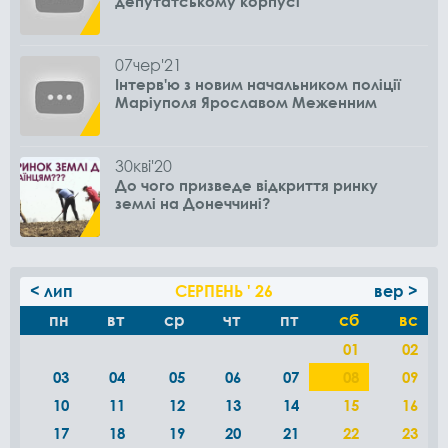
депутатському корпусі
07
чер
'21
Інтерв'ю з новим начальником поліції
Маріуполя Ярославом Меженним
30
кві
'20
До чого призведе відкриття ринку
землі на Донеччині?
< лип
СЕРПЕНЬ ' 26
вер >
пн
вт
ср
чт
пт
сб
вс
01
02
03
04
05
06
07
08
09
10
11
12
13
14
15
16
17
18
19
20
21
22
23