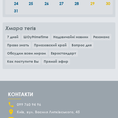
24
25
26
27
28
29
30
31
Хмара тегів
7 дней
ШОуPrimeTime
Надзвичайні новини
Резонанс
Право знать
Приазовский край
Вопрос дня
Обсудим всем миром
Евростандарт
Как поступите Вы
Прямой эфир
КОНТАКТИ
099 760 94 96
Київ
вул. Василя Липківського, 45