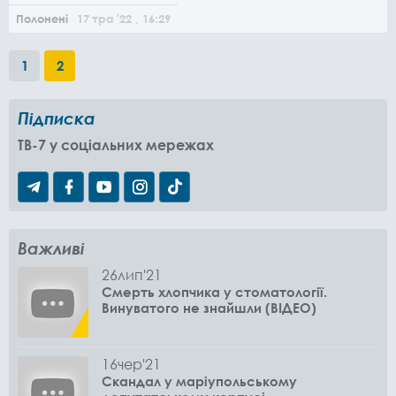
Полонені
17
тра
'22
, 16:29
1
2
Підписка
TB-7 у соціальних мережах
Важливі
26
лип
'21
Смерть хлопчика у стоматології.
Винуватого не знайшли (ВІДЕО)
16
чер
'21
Скандал у маріупольському