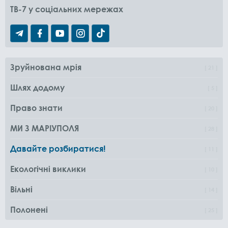
TB-7 у соціальних мережах
Зруйнована мрія
21
Шлях додому
5
Право знати
20
МИ З МАРІУПОЛЯ
28
Давайте розбиратися!
11
Екологічні виклики
10
Вільні
14
Полонені
25