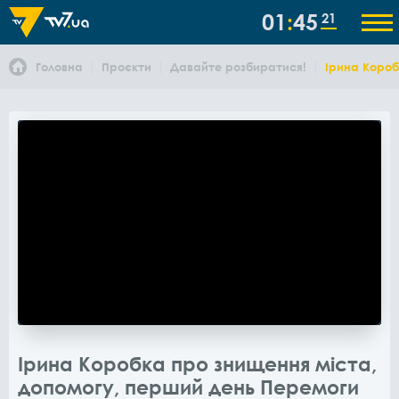
01
45
21
Головна
Проєкти
Давайте розбиратися!
Ірина Короб
Ірина Коробка про знищення міста,
допомогу, перший день Перемоги