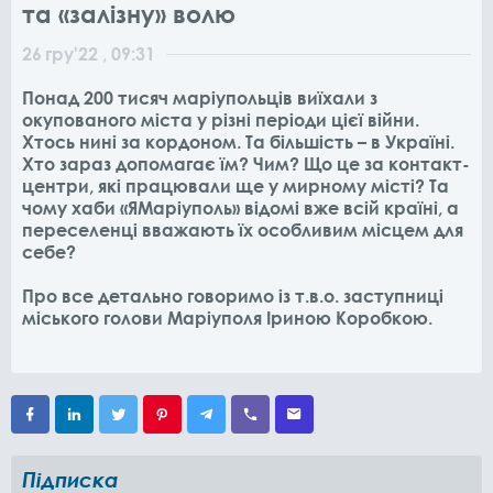
та «залізну» волю
26
гру
'22
, 09:31
Понад 200 тисяч маріупольців виїхали з
окупованого міста у різні періоди цієї війни.
Хтось нині за кордоном. Та більшість – в Україні.
Хто зараз допомагає їм? Чим? Що це за контакт-
центри, які працювали ще у мирному місті? Та
чому хаби «ЯМаріуполь» відомі вже всій країні, а
переселенці вважають їх особливим місцем для
себе?
Про все детально говоримо із т.в.о. заступниці
міського голови Маріуполя Іриною Коробкою.
Підписка