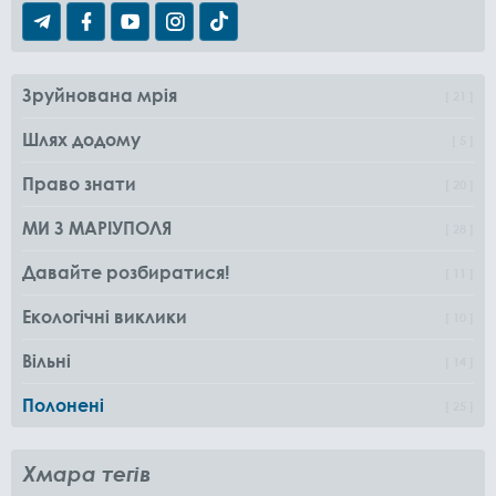
Зруйнована мрія
21
Шлях додому
5
Право знати
20
МИ З МАРІУПОЛЯ
28
Давайте розбиратися!
11
Екологічні виклики
10
Вільні
14
Полонені
25
Хмара тегів