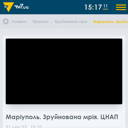
15
17
11
Головна
Проєкти
Зруйнована мрія
Маріуполь. Зруйн
Маріуполь. Зруйнована мрія. ЦНАП
21
сер
'23
, 19:10