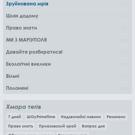
Зруйнована мрія
21
Шлях додому
5
Право знати
20
МИ З МАРІУПОЛЯ
28
Давайте розбиратися!
11
Екологічні виклики
10
Вільні
14
Полонені
25
Хмара тегів
7 дней
ШОуPrimeTime
Надзвичайні новини
Резонанс
Право знать
Приазовский край
Вопрос дня