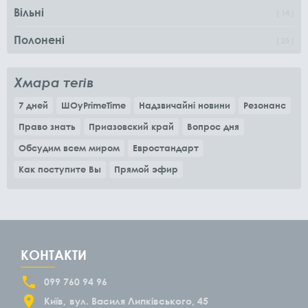
Вільні
14
Полонені
25
Хмара тегів
7 дней
ШОуPrimeTime
Надзвичайні новини
Резонанс
Право знать
Приазовский край
Вопрос дня
Обсудим всем миром
Евростандарт
Как поступите Вы
Прямой эфир
КОНТАКТИ
099 760 94 96
Київ
вул. Василя Липківського, 45