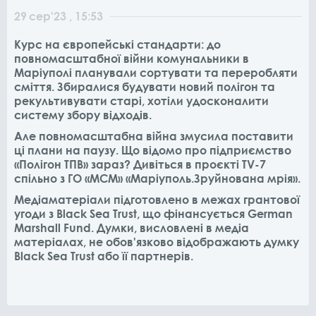
29
сер
'23
, 15:53
Курс на європейські стандарти: до
повномасштабної війни комунальники в
Маріуполі планували сортувати та переробляти
сміття. Збиралися будувати новий полігон та
рекультивувати старі, хотіли удосконалити
систему збору відходів.
Але повномасштабна війна змусила поставити
ці плани на паузу. Що відомо про підприємство
«Полігон ТПВ» зараз? Дивіться в проєкті TV-7
спільно з ГО «МСМ» «Маріуполь.Зруйнована мрія».
Медіаматеріали підготовлено в межах грантової
угоди з Black Sea Trust, що фінансується German
Marshall Fund. Думки, висловлені в медіа
матеріалах, не обов'язково відображають думку
Black Sea Trust або її партнерів.