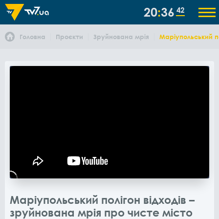
20
36
42
Головна
Проєкти
Зруйнована мрія
Маріупольський по
Маріупольський полігон відходів –
зруйнована мрія про чисте місто