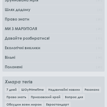
21
Шлях додому
5
Право знати
20
МИ З МАРІУПОЛЯ
28
Давайте розбиратися!
11
Екологічні виклики
10
Вільні
14
Полонені
25
Хмара тегів
7 дней
ШОуPrimeTime
Надзвичайні новини
Резонанс
Право знать
Приазовский край
Вопрос дня
Обсудим всем миром
Евростандарт