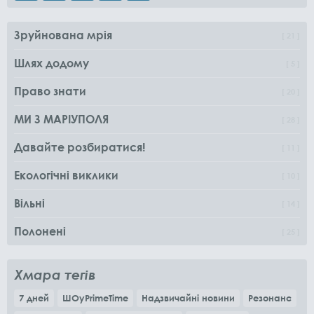
Зруйнована мрія
21
Шлях додому
5
Право знати
20
МИ З МАРІУПОЛЯ
28
Давайте розбиратися!
11
Екологічні виклики
10
Вільні
14
Полонені
25
Хмара тегів
7 дней
ШОуPrimeTime
Надзвичайні новини
Резонанс