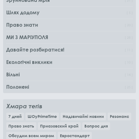
21
Шлях додому
5
Право знати
20
МИ З МАРІУПОЛЯ
28
Давайте розбиратися!
11
Екологічні виклики
10
Вільні
14
Полонені
25
Хмара тегів
7 дней
ШОуPrimeTime
Надзвичайні новини
Резонанс
Право знать
Приазовский край
Вопрос дня
Обсудим всем миром
Евростандарт