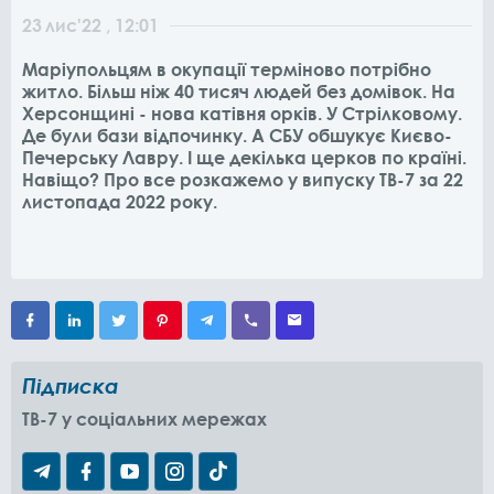
23
лис
'22
, 12:01
Маріупольцям в окупації терміново потрібно
житло. Більш ніж 40 тисяч людей без домівок. На
Херсонщині - нова катівня орків. У Стрілковому.
Де були бази відпочинку. А СБУ обшукує Києво-
Печерську Лавру. І ще декілька церков по країні.
Навіщо? Про все розкажемо у випуску ТВ-7 за 22
листопада 2022 року.
Підписка
TB-7 у соціальних мережах