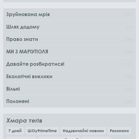
Зруйнована мрія
21
Шлях додому
5
Право знати
20
МИ З МАРІУПОЛЯ
28
Давайте розбиратися!
11
Екологічні виклики
10
Вільні
14
Полонені
25
Хмара тегів
7 дней
ШОуPrimeTime
Надзвичайні новини
Резонанс