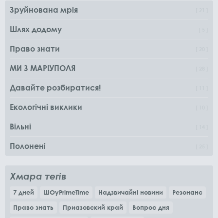
Зруйнована мрія
21
Шлях додому
5
Право знати
20
МИ З МАРІУПОЛЯ
28
Давайте розбиратися!
11
Екологічні виклики
10
Вільні
14
Полонені
25
Хмара тегів
7 дней
ШОуPrimeTime
Надзвичайні новини
Резонанс
Право знать
Приазовский край
Вопрос дня