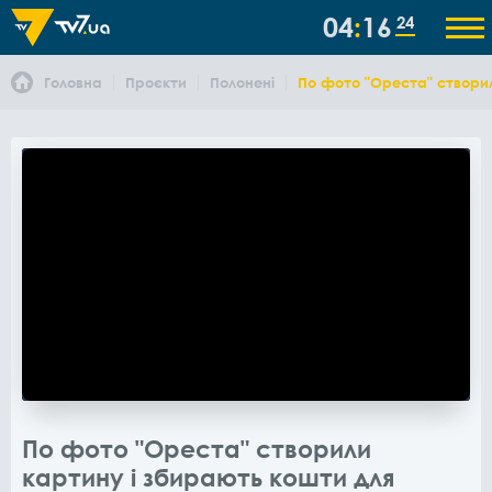
04
16
25
Головна
Проєкти
Полонені
По фото "Ореста" створил
По фото "Ореста" створили
картину і збирають кошти для