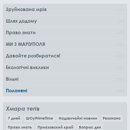
Зруйнована мрія
21
Шлях додому
5
Право знати
20
МИ З МАРІУПОЛЯ
28
Давайте розбиратися!
11
Екологічні виклики
10
Вільні
14
Полонені
25
Хмара тегів
7 дней
ШОуPrimeTime
Надзвичайні новини
Резонанс
Право знать
Приазовский край
Вопрос дня