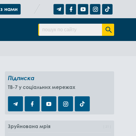
 з нами
Підписка
TB-7 у соціальних мережах
Зруйнована мрія
21