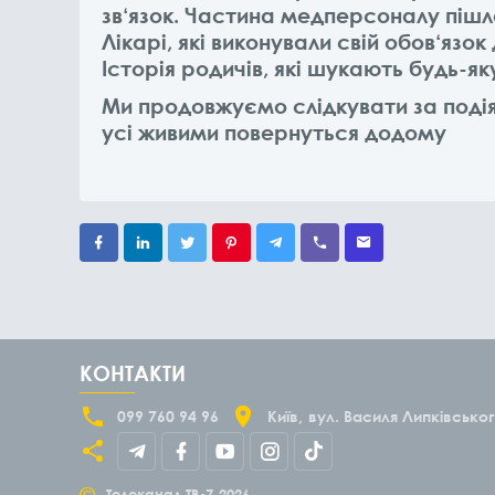
зв‘язок. Частина медперсоналу пішла 
Лікарі, які виконували свій обов‘язок
Історія родичів, які шукають будь-я
Ми продовжуємо слідкувати за поді
усі живими повернуться додому
КОНТАКТИ
099 760 94 96
Київ
вул. Василя Липківськог
©
Телеканал ТВ-7
2026