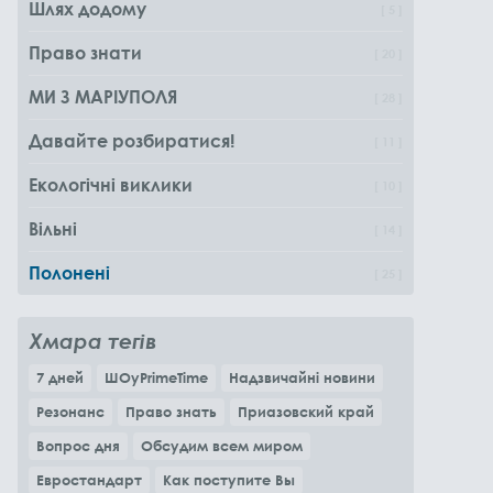
Шлях додому
5
Право знати
20
МИ З МАРІУПОЛЯ
28
Давайте розбиратися!
11
Екологічні виклики
10
Вільні
14
Полонені
25
Хмара тегів
7 дней
ШОуPrimeTime
Надзвичайні новини
Резонанс
Право знать
Приазовский край
Вопрос дня
Обсудим всем миром
Евростандарт
Как поступите Вы