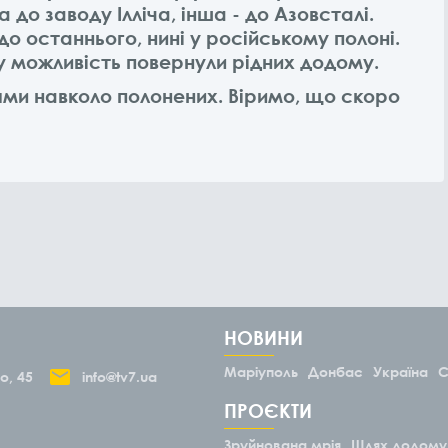
до заводу Ілліча, інша - до Азовсталі.
 до останнього, нині у російському полоні.
ку можливість повернули рідних додому.
ями навколо полонених. Віримо, що скоро
НОВИНИ
Маріуполь
Донбас
Україна
С
о, 45
info@tv7.ua
ПРОЄКТИ
Зруйнована мрія
Шлях додому