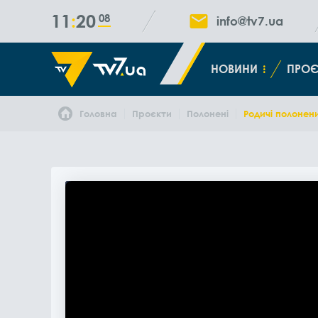
11
20
08
info@tv7.ua
НОВИНИ
ПРОЄ
Головна
Проєкти
Полонені
Родичі полонен