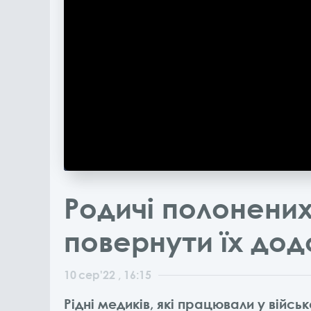
Родичі полонени
повернути їх до
10
сер
'22
, 16:15
Рідні медиків, які працювали у війс