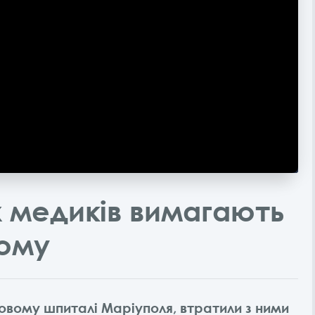
х медиків вимагають
дому
ьковому шпиталі Маріуполя, втратили з ними