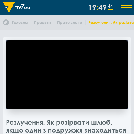
19
49
45
Головна
Проєкти
Право знати
Розлучення. Як розірв
Розлучення. Як розірвати шлюб,
якщо один з подружжя знаходиться