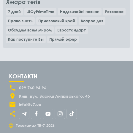
Хмара тегів
7 дней
ШОуPrimeTime
Надзвичайні новини
Резонанс
Право знать
Приазовский край
Вопрос дня
Обсудим всем миром
Евростандарт
Как поступите Вы
Прямой эфир
КОНТАКТИ
099 760 94 96
Київ
вул. Василя Липківського, 45
info@tv7.ua
©
Телеканал ТВ-7
2026