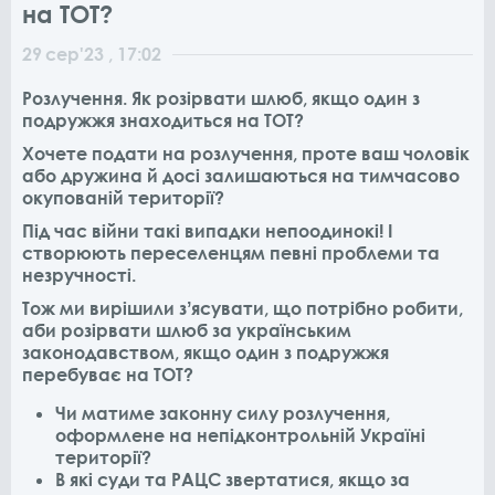
на ТОТ?
29
сер
'23
, 17:02
Розлучення. Як розірвати шлюб, якщо один з
подружжя знаходиться на ТОТ?
Хочете подати на розлучення, проте ваш чоловік
або дружина й досі залишаються на тимчасово
окупованій території?
Під час війни такі випадки непоодинокі! І
створюють переселенцям певні проблеми та
незручності.
Тож ми вирішили зʼясувати, що потрібно робити,
аби розірвати шлюб за українським
законодавством, якщо один з подружжя
перебуває на ТОТ?
Чи матиме законну силу розлучення,
оформлене на непідконтрольній Україні
території?
В які суди та РАЦС звертатися, якщо за