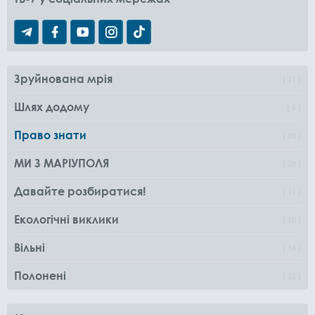
Зруйнована мрія
21
Шлях додому
5
Право знати
20
МИ З МАРІУПОЛЯ
28
Давайте розбиратися!
11
Екологічні виклики
10
Вільні
14
Полонені
25