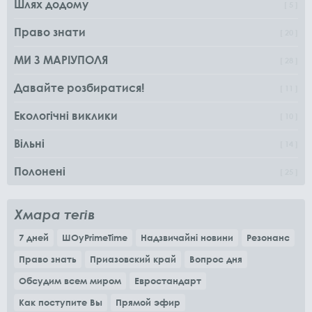
Шлях додому
5
Право знати
20
МИ З МАРІУПОЛЯ
28
Давайте розбиратися!
11
Екологічні виклики
10
Вільні
14
Полонені
25
Хмара тегів
7 дней
ШОуPrimeTime
Надзвичайні новини
Резонанс
Право знать
Приазовский край
Вопрос дня
Обсудим всем миром
Евростандарт
Как поступите Вы
Прямой эфир