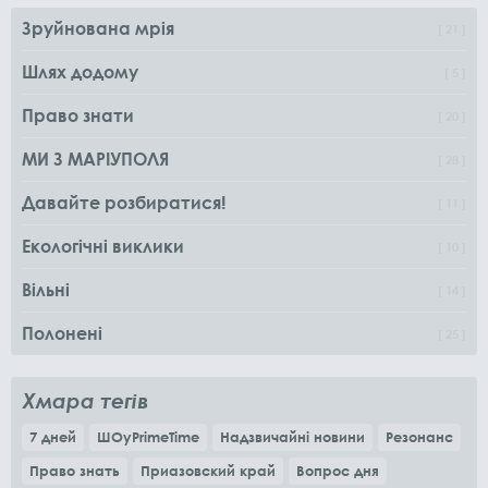
Зруйнована мрія
21
Шлях додому
5
Право знати
20
МИ З МАРІУПОЛЯ
28
Давайте розбиратися!
11
Екологічні виклики
10
Вільні
14
Полонені
25
Хмара тегів
7 дней
ШОуPrimeTime
Надзвичайні новини
Резонанс
Право знать
Приазовский край
Вопрос дня