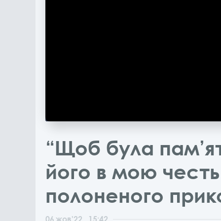
“Щоб була пам’ят
його в мою честь”
полоненого прик
06
жов
'22
, 15:42