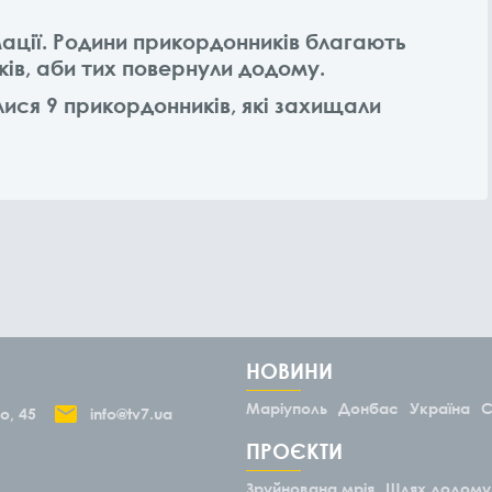
мації. Родини прикордонників благають
іків, аби тих повернули додому.
улися 9 прикордонників, які захищали
НОВИНИ
Маріуполь
Донбас
Україна
С
о, 45
info@tv7.ua
ПРОЄКТИ
Зруйнована мрія
Шлях додому