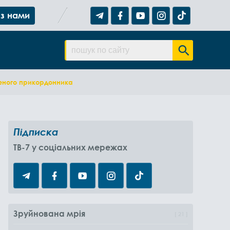
 з нами
оненого прикордонника
Підписка
TB-7 у соціальних мережах
Зруйнована мрія
21