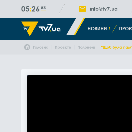
05
26
53
info@tv7.ua
НОВИНИ
ПРОЄ
Головна
Проєкти
Полонені
“Щоб була пам’