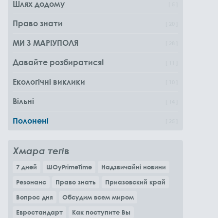
Шлях додому
5
Право знати
20
МИ З МАРІУПОЛЯ
28
Давайте розбиратися!
11
Екологічні виклики
10
Вільні
14
Полонені
25
Хмара тегів
7 дней
ШОуPrimeTime
Надзвичайні новини
Резонанс
Право знать
Приазовский край
Вопрос дня
Обсудим всем миром
Евростандарт
Как поступите Вы