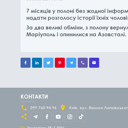
7 місяців у полоні без жодної інфор
надати розголосу історії їхніх чолов
За два великі обміни, з полону верн
Маріуполь і опинилися на Азовсталі.
КОНТАКТИ
099 760 94 96
Київ
вул. Василя Липківськог
©
Телеканал ТВ-7
2026