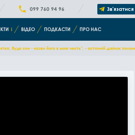
099 760 94 96
Зв'язатися
КТИ
ВІДЕО
ПОДКАСТИ
ПРО НАС
ятка, буде син - назви його в мою честь”, - останній дзвінок пол