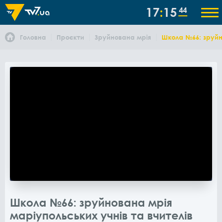
17
15
44
Головна
Проєкти
Зруйнована мрія
Школа №66: зруйно
Школа №66: зруйнована мрія
маріупольських учнів та вчителів