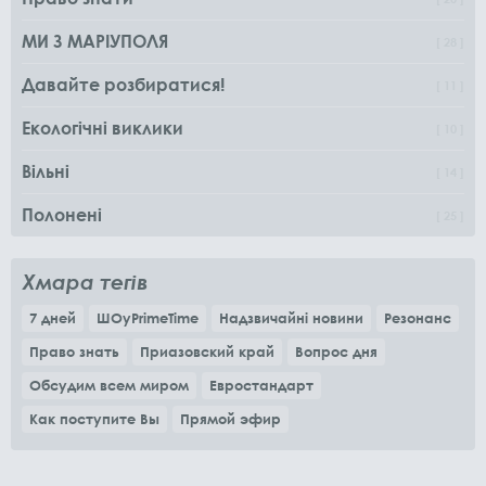
МИ З МАРІУПОЛЯ
28
Давайте розбиратися!
11
Екологічні виклики
10
Вільні
14
Полонені
25
Хмара тегів
7 дней
ШОуPrimeTime
Надзвичайні новини
Резонанс
Право знать
Приазовский край
Вопрос дня
Обсудим всем миром
Евростандарт
Как поступите Вы
Прямой эфир