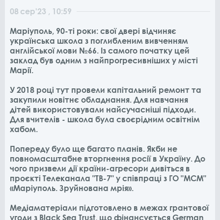
08
сер
'23
, 10:59
Маріуполь, 90-ті роки: свої двері відчиняє
українська школа з поглибленим вивченням
англійської мови №66. Із самого початку цей
заклад був одним з найпрогресивніших у місті
Марії.
У 2018 році тут провели капітальний ремонт та
закупили новітнє обладнання. Для навчання
дітей використовували найсучасніші підходи.
Для вчителів - школа була своєрідним освітнім
хабом.
Попереду було ще багато планів. Якби не
повномасштабне вторгнення росії в Україну. До
чого призвели дії країни-агресори дивіться в
проєкті Телеканала "ТВ-7" у співпраці з ГО "МСМ"
«Маріуполь. Зруйнована мрія».
Медіаматеріали підготовлено в межах грантової
угоди з Black Sea Trust, що фінансується German