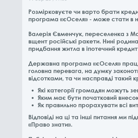
Розмірковуєте чи варто брати кред
програма «єОселя» - може стати в н
Валерія Євменчук, переселенка з Мар
вщент російські ракети. Нині родина
придбання житла в іпотечний кредит
Державна програма «єОселя» працює 
головна перевага, на думку законот
відсотками, та чи насправді такий к
Які категорії громадян можуть з
Яким має бути початковий внесо
Як правильно прорахувати всі ви
Відповіді на ці та інші питання ми п
«Право знати».