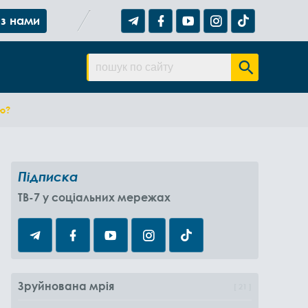
 з нами
ою?
Підписка
TB-7 у соціальних мережах
Зруйнована мрія
21