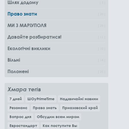
Шлях додому
5
Право знати
20
МИ З МАРІУПОЛЯ
28
Давайте розбиратися!
11
Екологічні виклики
10
Вільні
14
Полонені
25
Хмара тегів
7 дней
ШОуPrimeTime
Надзвичайні новини
Резонанс
Право знать
Приазовский край
Вопрос дня
Обсудим всем миром
Евростандарт
Как поступите Вы