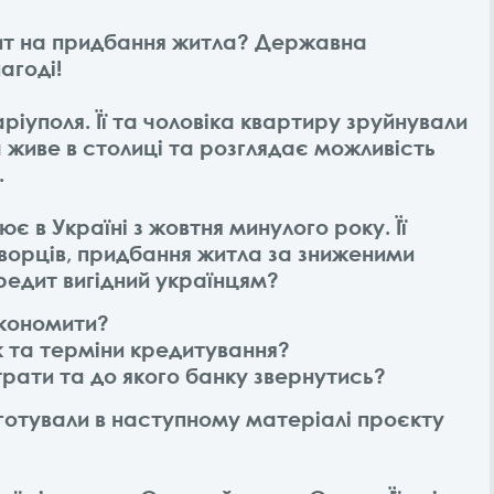
ит на придбання житла? Державна
агоді!
іуполя. Її та чоловіка квартиру зруйнували
 живе в столиці та розглядає можливість
.
в Україні з жовтня минулого року. Її
ворців, придбання житла за зниженими
редит вигідний українцям?
економити?
к та терміни кредитування?
трати та до якого банку звернутись?
ідготували в наступному матеріалі проєкту