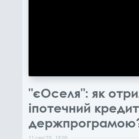
"єОселя": як отр
іпотечний кредит
держпрограмою
11
сер
'23
, 19:05