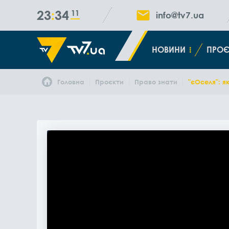
23
34
12
info@tv7.ua
НОВИНИ
ПРОЄ
Головна
Проєкти
Право знати
"єОселя": я