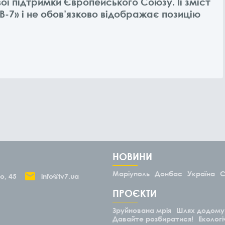
ої підтримки Європейського Союзу. Її зміст
В-7» і не обов’язково відображає позицію
НОВИНИ
Маріуполь
Донбас
Україна
С
о, 45
info@tv7.ua
ПРОЄКТИ
Зруйнована мрія
Шлях додому
Давайте розбиратися!
Екологі