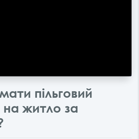
имати пільговий
 на житло за
?