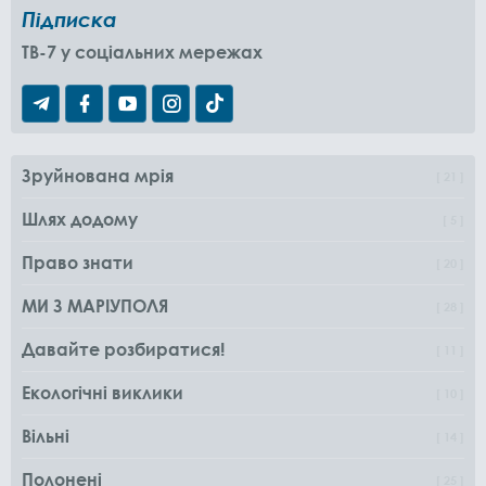
Підписка
TB-7 у соціальних мережах
Зруйнована мрія
21
Шлях додому
5
Право знати
20
МИ З МАРІУПОЛЯ
28
Давайте розбиратися!
11
Екологічні виклики
10
Вільні
14
Полонені
25