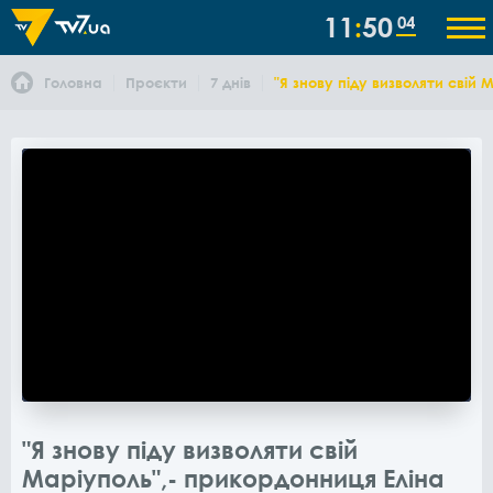
11
50
04
Головна
Проєкти
7 днів
"Я знову піду визволяти свій
"Я знову піду визволяти свій
Маріуполь",- прикордонниця Еліна