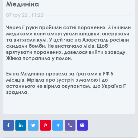
Мединіна
07
гру
'22
, 11:23
Через її руки пройшли сотні поранених. З іншими
медиками вони ампутували кінцівки, оперували
та витягали кулі. У цей час на Азовсталь росіяни
скидали бомби. Не вистачало ліків. Щоб
врятувати поранених, довелося вийти з заводу.
Жінка потрапила у полон.
Еліна Мединіна провела за ґратами в РФ 5
місяців. Мріяла про зустріч з мамою і до
останнього не вірила окупантам, що Україна її
зрадила.