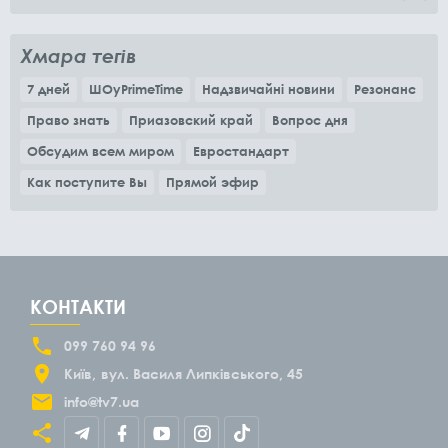
Хмара тегів
7 дней
ШОуPrimeTime
Надзвичайні новини
Резонанс
Право знать
Приазовский край
Вопрос дня
Обсудим всем миром
Евростандарт
Как поступите Вы
Прямой эфир
КОНТАКТИ
099 760 94 96
Київ
вул. Василя Липківського, 45
info@tv7.ua