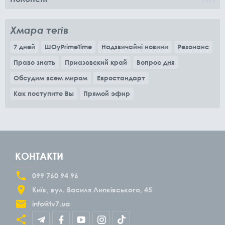
Хмара тегів
7 дней
ШОуPrimeTime
Надзвичайні новини
Резонанс
Право знать
Приазовский край
Вопрос дня
Обсудим всем миром
Евростандарт
Как поступите Вы
Прямой эфир
КОНТАКТИ
099 760 94 96
Київ
вул. Василя Липківського, 45
info@tv7.ua