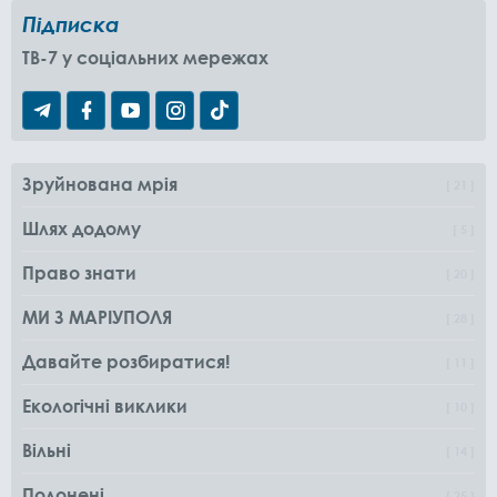
Підписка
TB-7 у соціальних мережах
Зруйнована мрія
21
Шлях додому
5
Право знати
20
МИ З МАРІУПОЛЯ
28
Давайте розбиратися!
11
Екологічні виклики
10
Вільні
14
Полонені
25