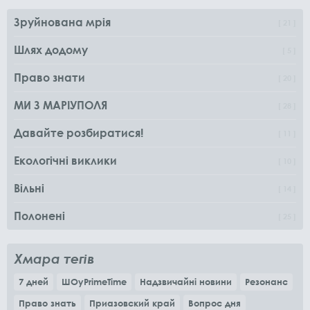
Зруйнована мрія
21
Шлях додому
5
Право знати
20
МИ З МАРІУПОЛЯ
28
Давайте розбиратися!
11
Екологічні виклики
10
Вільні
14
Полонені
25
Хмара тегів
7 дней
ШОуPrimeTime
Надзвичайні новини
Резонанс
Право знать
Приазовский край
Вопрос дня