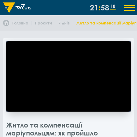
21
58
18
Головна
Проєкти
7 днів
Житло та компенсації маріуп
Житло та компенсації
маріупольцям: як пройшло