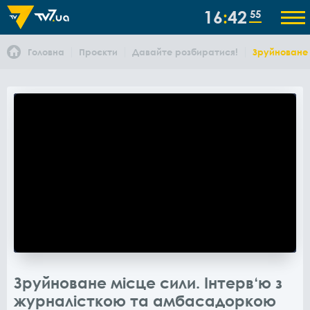
16
42
55
Головна
Проєкти
Давайте розбиратися!
Зруйноване
Зруйноване місце сили. Інтерв‘ю з
журналісткою та амбасадоркою