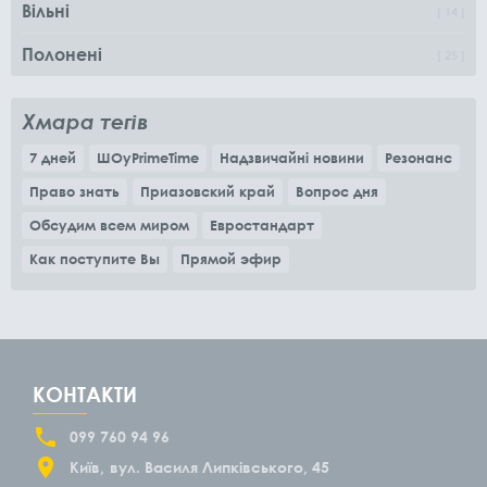
Вільні
14
Полонені
25
Хмара тегів
7 дней
ШОуPrimeTime
Надзвичайні новини
Резонанс
Право знать
Приазовский край
Вопрос дня
Обсудим всем миром
Евростандарт
Как поступите Вы
Прямой эфир
КОНТАКТИ
099 760 94 96
Київ
вул. Василя Липківського, 45