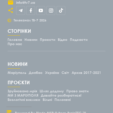
info@tv7.ua
©
Телеканал ТВ-7
2026
СТОРІНКИ
Головна
Новини
Проєкти
Відео
Подкасти
Про нас
НОВИНИ
Маріуполь
Донбас
Україна
Світ
Архив 2017-2021
ПРОЄКТИ
Зруйнована мрія
Шлях додому
Право знати
МИ З МАРІУПОЛЯ
Давайте розбиратися!
Екологічні виклики
Вільні
Полонені
Powered By
Blade.MSP ®
from
BrainTEC ™