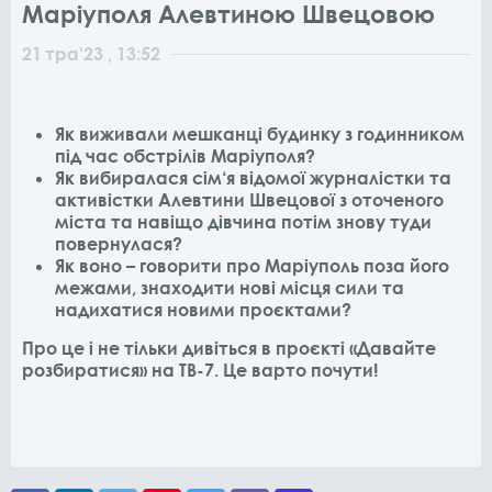
Маріуполя Алевтиною Швецовою
21
тра
'23
, 13:52
Як виживали мешканці будинку з годинником
під час обстрілів Маріуполя?
Як вибиралася сім‘я відомої журналістки та
активістки Алевтини Швецової з оточеного
міста та навіщо дівчина потім знову туди
повернулася?
Як воно – говорити про Маріуполь поза його
межами, знаходити нові місця сили та
надихатися новими проєктами?
Про це і не тільки дивіться в проєкті «Давайте
розбиратися» на ТВ-7. Це варто почути!