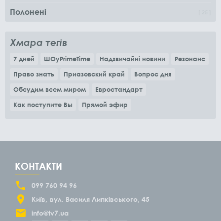
Полонені
25
Хмара тегів
7 дней
ШОуPrimeTime
Надзвичайні новини
Резонанс
Право знать
Приазовский край
Вопрос дня
Обсудим всем миром
Евростандарт
Как поступите Вы
Прямой эфир
КОНТАКТИ
099 760 94 96
Київ
вул. Василя Липківського, 45
info@tv7.ua