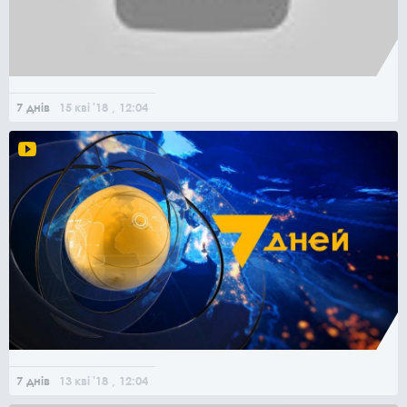
7 днів
15
кві
'18
, 12:04
7 днів
13
кві
'18
, 12:04