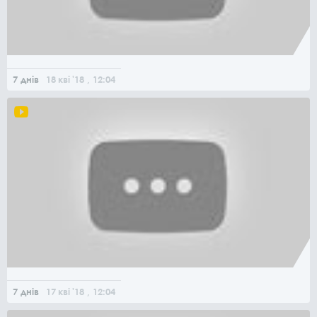
7 днів
18
кві
'18
, 12:04
7 днів
17
кві
'18
, 12:04