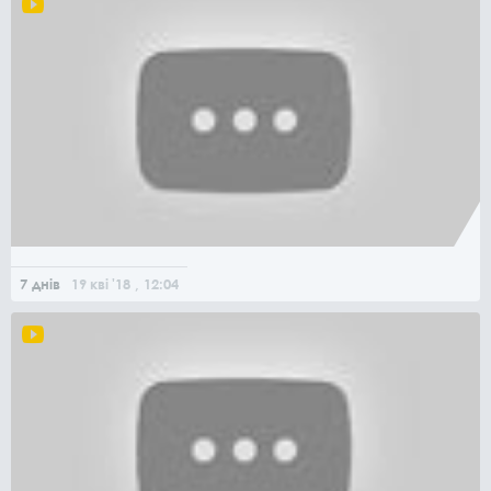
7 днів
19
кві
'18
, 12:04