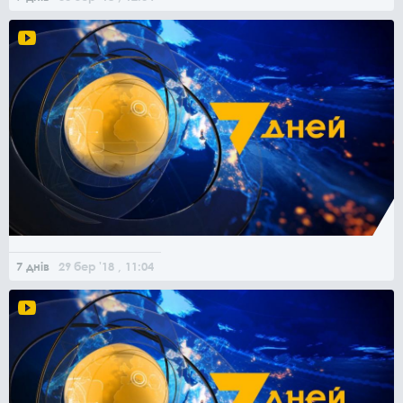
7 днів
29
бер
'18
, 11:04