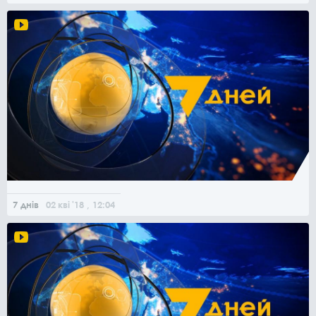
7 днів
02
кві
'18
, 12:04