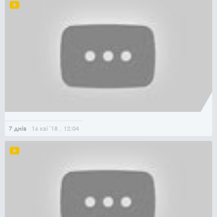
7 днів
16
кві
'18
, 12:04