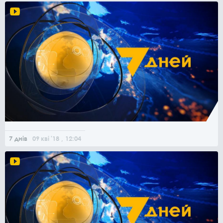
7 днів
09
кві
'18
, 12:04