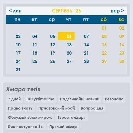
< лип
СЕРПЕНЬ ' 26
вер >
пн
вт
ср
чт
пт
сб
вс
01
02
03
04
05
06
07
08
09
10
11
12
13
14
15
16
17
18
19
20
21
22
23
24
25
26
27
28
29
30
31
Хмара тегів
7 дней
ШОуPrimeTime
Надзвичайні новини
Резонанс
Право знать
Приазовский край
Вопрос дня
Обсудим всем миром
Евростандарт
Как поступите Вы
Прямой эфир