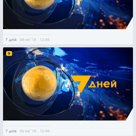
7 днів
08
кві
'18
, 12:04
7 днів
06
кві
'18
, 12:04