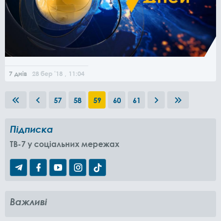
7 днів
28
бер
'18
, 11:04
57
58
59
60
61
Підписка
TB-7 у соціальних мережах
Важливі