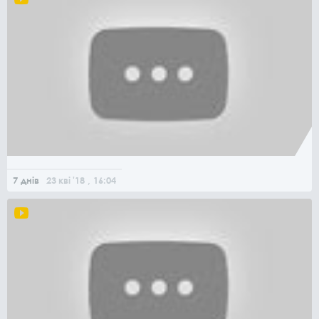
7 днів
23
кві
'18
, 16:04