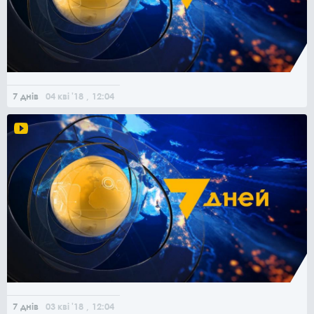
7 днів
04
кві
'18
, 12:04
7 днів
03
кві
'18
, 12:04