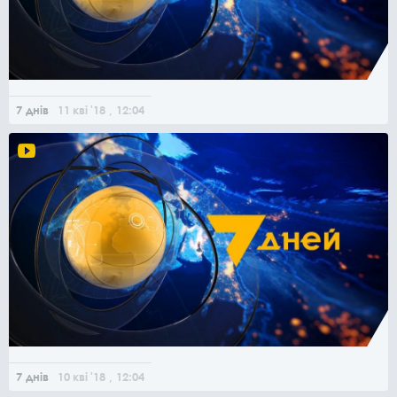
7 днів
11
кві
'18
, 12:04
7 днів
10
кві
'18
, 12:04