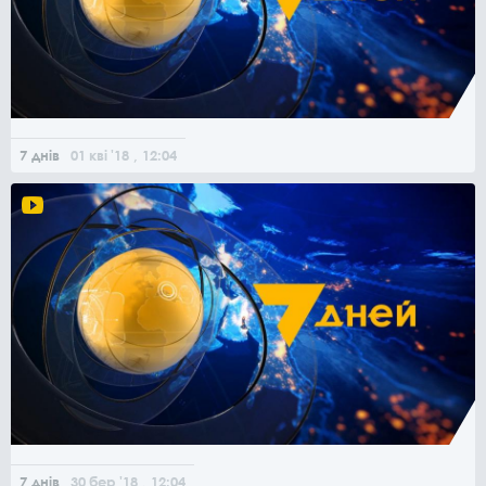
7 днів
01
кві
'18
, 12:04
7 днів
30
бер
'18
, 12:04