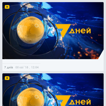
7 днів
05
кві
'18
, 12:04