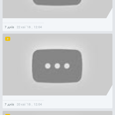
7 днів
22
кві
'18
, 12:04
7 днів
20
кві
'18
, 12:04