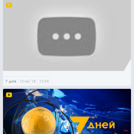
7 днів
12
кві
'18
, 12:04