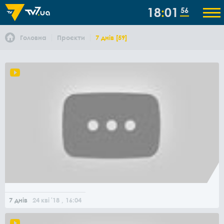
18
01
57
Головна
Проєкти
7 днів [59]
7 днів
24
кві
'18
, 16:04