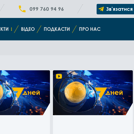
099 760 94 96
Зв'язатися
КТИ
ВІДЕО
ПОДКАСТИ
ПРО НАС