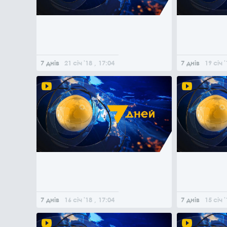
7 днів
21
січ
'18
, 17:04
7 днів
19
січ
'
7 днів
16
січ
'18
, 17:04
7 днів
15
січ
'