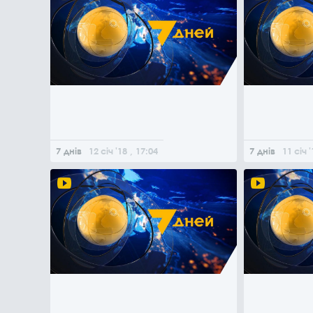
7 днів
12
січ
'18
, 17:04
7 днів
11
січ
'