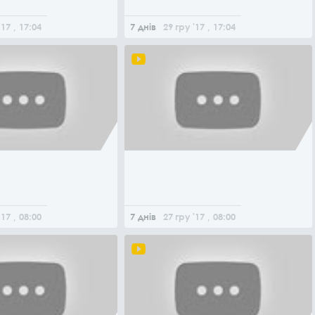
'17
, 17:04
7 днів
29
гру
'17
, 17:04
'17
, 08:00
7 днів
27
гру
'17
, 08:00