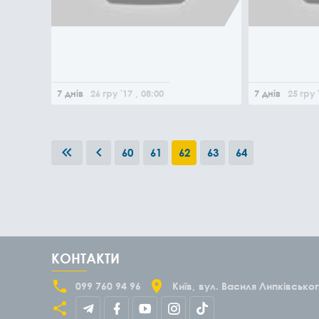
7 днів
26
гру
'17
, 08:00
7 днів
25
гру
60
61
62
63
64
КОНТАКТИ
099 760 94 96
Київ
вул. Василя Липківськог