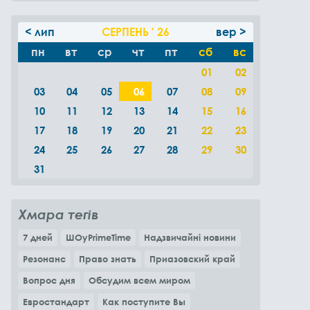
< лип
СЕРПЕНЬ ' 26
вер >
пн
вт
ср
чт
пт
сб
вс
01
02
03
04
05
06
07
08
09
10
11
12
13
14
15
16
17
18
19
20
21
22
23
24
25
26
27
28
29
30
31
Хмара тегів
7 дней
ШОуPrimeTime
Надзвичайні новини
Резонанс
Право знать
Приазовский край
Вопрос дня
Обсудим всем миром
Евростандарт
Как поступите Вы