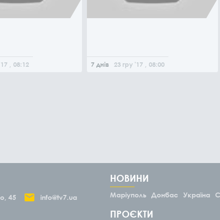
'17
, 08:12
7 днів
23
гру
'17
, 08:00
НОВИНИ
Маріуполь
Донбас
Україна
С
о, 45
info@tv7.ua
ПРОЄКТИ