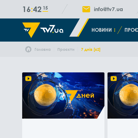
16
42
15
info@tv7.ua
НОВИНИ
ПРОЄ
Головна
Проєкти
7 днів [62]