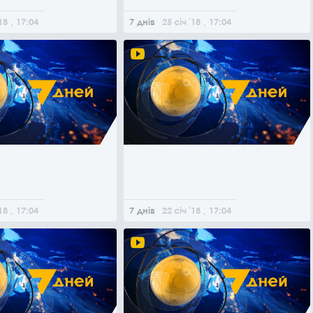
18
, 17:04
7 днів
25
січ
'18
, 17:04
18
, 17:04
7 днів
22
січ
'18
, 17:04