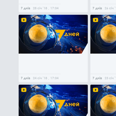
7 днів
28
січ
'18
, 17:04
7 днів
26
січ
'
7 днів
24
січ
'18
, 17:04
7 днів
23
січ
'