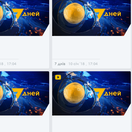
18
, 17:04
7 днів
10
січ
'18
, 17:04