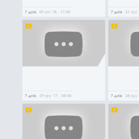
7 днів
09
січ
'18
, 17:00
7 днів
31
гру
7 днів
29
гру
'17
, 08:00
7 днів
28
гру