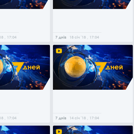
18
, 17:04
7 днів
18
січ
'18
, 17:04
18
, 17:04
7 днів
14
січ
'18
, 17:04