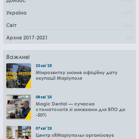
Донбас
1162
Україна
1361
Світ
96
Архив 2017-2021
0
Важливі
23
кві
'25
Мінрозвитку змінив офіційну дату
окупації Маріуполя
08
кві
'25
Magic Dental — сучасна
стоматологія зі знижками для ВПО до
-50%
07
кві
'25
Центр «ЯМаріуполь» організовує