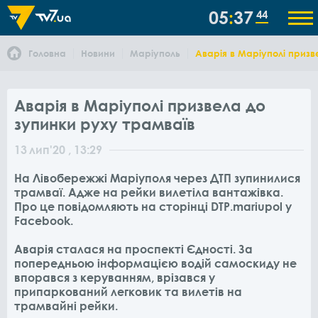
05
37
45
Головна
Новини
Маріуполь
Аварія в Маріуполі призв
Аварія в Маріуполі призвела до
зупинки руху трамваїв
13
лип
'20
, 13:29
На Лівобережжі Маріуполя через ДТП зупинилися
трамваї. Адже на рейки вилетіла вантажівка.
Про це повідомляють на сторінці DTP.mariupol у
Facebook.
Аварія сталася на проспекті Єдності. За
попередньою інформацією водій самоскиду не
впорався з керуванням, врізався у
припаркований легковик та вилетів на
трамвайні рейки.