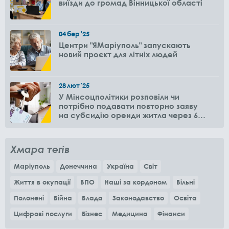
виїзди до громад Вінницької області
04
бер
'25
Центри "ЯМаріуполь" запускають
новий проєкт для літніх людей
28
лют
'25
У Мінсоцполітики розповіли чи
потрібно подавати повторно заяву
на субсидію оренди житла через 6
місяців
Хмара тегів
Маріуполь
Донеччина
Україна
Світ
Життя в окупації
ВПО
Наші за кордоном
Вільні
Полонені
Війна
Влада
Законодавство
Освіта
Цифрові послуги
Бізнес
Медицина
Фінанси