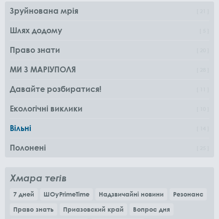
Зруйнована мрія
21
Шлях додому
5
Право знати
20
МИ З МАРІУПОЛЯ
28
Давайте розбиратися!
11
Екологічні виклики
10
Вільні
14
Полонені
25
Хмара тегів
7 дней
ШОуPrimeTime
Надзвичайні новини
Резонанс
Право знать
Приазовский край
Вопрос дня