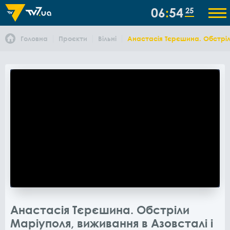
06
54
25
Головна
Проєкти
Вільні
Анастасія Тєрєшина. Обстріли
Анастасія Тєрєшина. Обстріли
Маріуполя, виживання в Азовсталі і