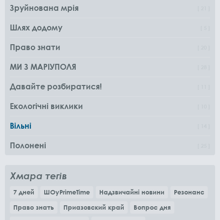
Зруйнована мрія
21
Шлях додому
5
Право знати
20
МИ З МАРІУПОЛЯ
28
Давайте розбиратися!
11
Екологічні виклики
10
Вільні
14
Полонені
25
Хмара тегів
7 дней
ШОуPrimeTime
Надзвичайні новини
Резонанс
Право знать
Приазовский край
Вопрос дня