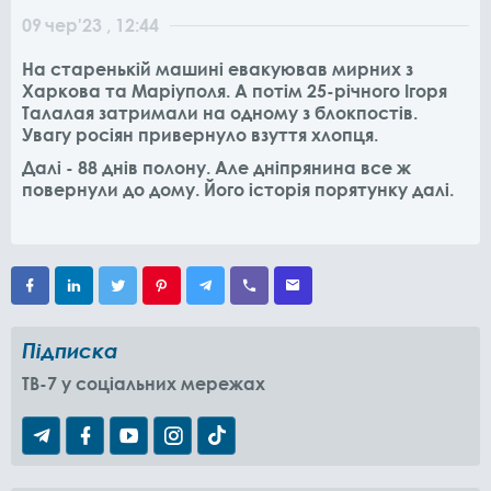
09
чер
'23
, 12:44
На старенькій машині евакуював мирних з
Харкова та Маріуполя. А потім 25-річного Ігоря
Талалая затримали на одному з блокпостів.
Увагу росіян привернуло взуття хлопця.
Далі - 88 днів полону. Але дніпрянина все ж
повернули до дому. Його історія порятунку далі.
Підписка
TB-7 у соціальних мережах