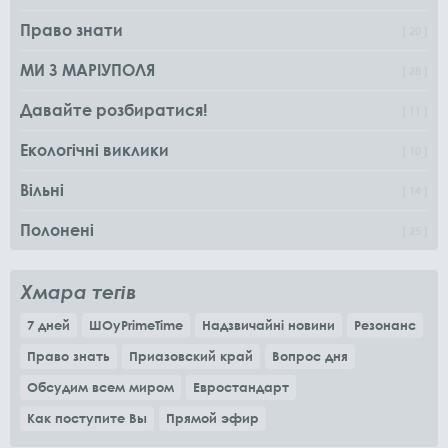
Право знати
20
МИ З МАРІУПОЛЯ
28
Давайте розбиратися!
11
Екологічні виклики
10
Вільні
14
Полонені
25
Хмара тегів
7 дней
ШОуPrimeTime
Надзвичайні новини
Резонанс
Право знать
Приазовский край
Вопрос дня
Обсудим всем миром
Евростандарт
Как поступите Вы
Прямой эфир