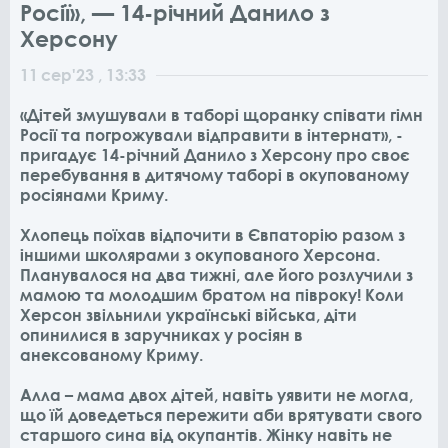
Росії», — 14-річний Данило з
Херсону
11
сер
'23
, 13:33
«Дітей змушували в таборі щоранку співати гімн
Росії та погрожували відправити в інтернат», -
пригадує 14-річний Данило з Херсону про своє
перебування в дитячому таборі в окупованому
росіянами Криму.
Хлопець поїхав відпочити в Євпаторію разом з
іншими школярами з окупованого Херсона.
Планувалося на два тижні, але його розлучили з
мамою та молодшим братом на півроку! Коли
Херсон звільнили українські війська, діти
опинилися в заручниках у росіян в
анексованому Криму.
Алла – мама двох дітей, навіть уявити не могла,
що їй доведеться пережити аби врятувати свого
старшого сина від окупантів. Жінку навіть не