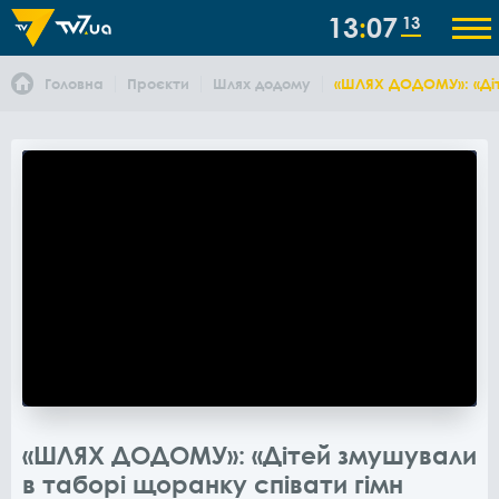
13
07
13
Головна
Проєкти
Шлях додому
«ШЛЯХ ДОДОМУ»: «Діте
«ШЛЯХ ДОДОМУ»: «Дітей змушували
в таборі щоранку співати гімн