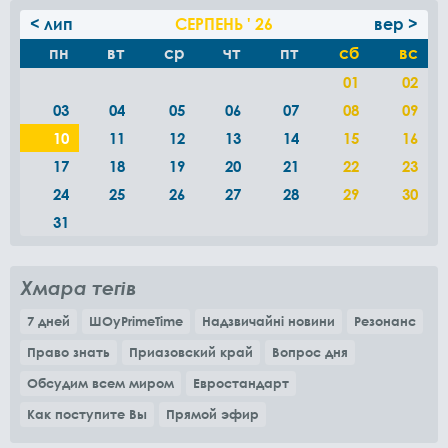
< лип
СЕРПЕНЬ ' 26
вер >
пн
вт
ср
чт
пт
сб
вс
01
02
03
04
05
06
07
08
09
10
11
12
13
14
15
16
17
18
19
20
21
22
23
24
25
26
27
28
29
30
31
Хмара тегів
7 дней
ШОуPrimeTime
Надзвичайні новини
Резонанс
Право знать
Приазовский край
Вопрос дня
Обсудим всем миром
Евростандарт
Как поступите Вы
Прямой эфир