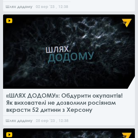
Шлях додому
02
вер
'23
, 12:38
«ШЛЯХ ДОДОМУ»: Обдурити окупантів!
Як вихователі не дозволили росіянам
вкрасти 52 дитини з Херсону
Шлях додому
25
сер
'23
, 12:38