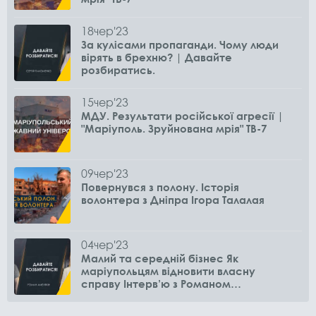
18
чер
'23
За кулісами пропаганди. Чому люди
вірять в брехню? | Давайте
розбиратись.
15
чер
'23
МДУ. Результати російської агресії |
"Маріуполь. Зруйнована мрія" ТВ-7
09
чер
'23
Повернувся з полону. Історія
волонтера з Дніпра Ігора Талалая
04
чер
'23
Малий та середній бізнес Як
маріупольцям відновити власну
справу Інтерв’ю з Романом
Амелякіним