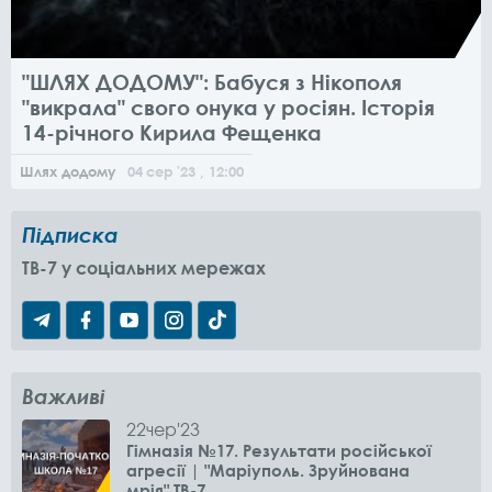
"ШЛЯХ ДОДОМУ": Бабуся з Нікополя
"викрала" свого онука у росіян. Історія
14-річного Кирила Фещенка
Шлях додому
04
сер
'23
, 12:00
Підписка
TB-7 у соціальних мережах
Важливі
22
чер
'23
Гімназія №17. Результати російської
агресії | "Маріуполь. Зруйнована
мрія" ТВ-7