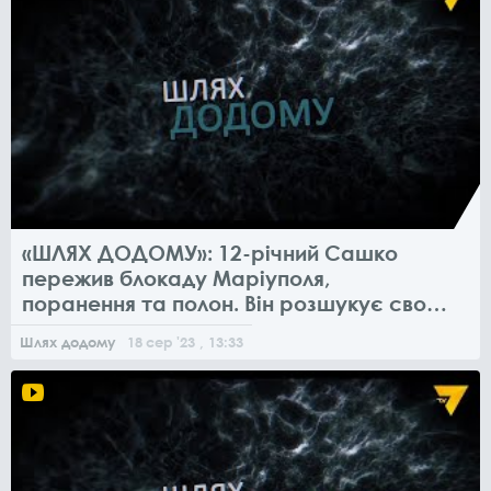
«ШЛЯХ ДОДОМУ»: 12-річний Сашко
пережив блокаду Маріуполя,
поранення та полон. Він розшукує свою
маму
Шлях додому
18
сер
'23
, 13:33