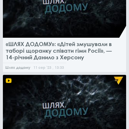
«ШЛЯХ ДОДОМУ»: «Дітей змушували в
таборі щоранку співати гімн Росії», —
14-річний Данило з Херсону
Шлях додому
11
сер
'23
, 13:33