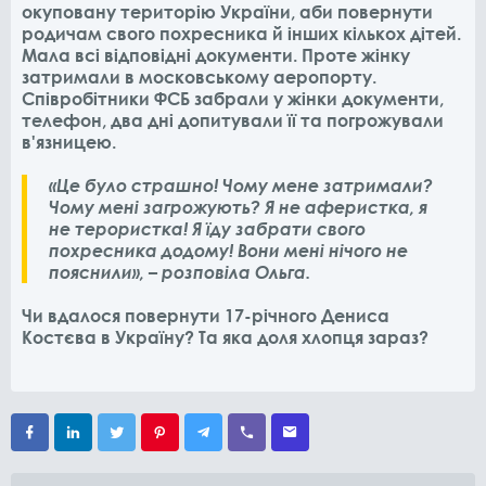
окуповану територію України, аби повернути
родичам свого похресника й інших кількох дітей.
Мала всі відповідні документи. Проте жінку
затримали в московському аеропорту.
Співробітники ФСБ забрали у жінки документи,
телефон, два дні допитували її та погрожували
в'язницею.
«Це було страшно! Чому мене затримали?
Чому мені загрожують? Я не аферистка, я
не терористка! Я їду забрати свого
похресника додому! Вони мені нічого не
пояснили», – розповіла Ольга.
Чи вдалося повернути 17-річного Дениса
Костєва в Україну? Та яка доля хлопця зараз?