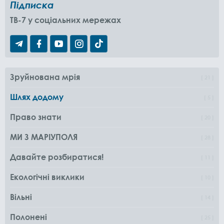
Підписка
TB-7 у соціальних мережах
Зруйнована мрія
21
Шлях додому
5
Право знати
20
МИ З МАРІУПОЛЯ
28
Давайте розбиратися!
11
Екологічні виклики
10
Вільні
14
Полонені
25