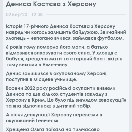
Дениса Костєва з Херсону
02
вер
'23
, 12:38
Історія 17-річного Дениса Костєва з Херсону
навряд чи когось залишить байдужою. Звичайний
хлопець – непогано вчився, займався футболом.
6 років тому померла його мати, а батько
відмовився виховувати свого сина. У хлопця є
бабуся, хрещена мати та старший брат, які рік
тому виїхали в Німеччину.
Денис залишився в окупованому Херсоні,
поступив в місцеве училище.
Восени 2022 року російські окупанти вивезли
Дениса та ще кількох студентів закладу з
Херсону в Крим. Це було під виглядом «евакуації»
та «на відпочинок» в дитячий табір.
А після деокупації Херсону перевезли в
окупований Генічеськ.
Хрещена Ольга поїхала на тимчасово