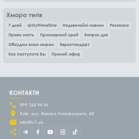
Хмара тегів
7 дней
ШОуPrimeTime
Надзвичайні новини
Резонанс
Право знать
Приазовский край
Вопрос дня
Обсудим всем миром
Евростандарт
Как поступите Вы
Прямой эфир
КОНТАКТИ
099 760 94 96
Київ
вул. Василя Липківського, 45
info@tv7.ua