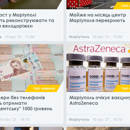
топ 
ст у Маріуполі
Майже на місяць центр
ть реконструювати та
Маріуполя перекриють
и велодоріжки
ь
10
гру
'21
, 11:44
Маріуполь
10
гру
'21
, 12:30
топ новина
топ 
нери без телефонів
Маріуполь очікує вакцин
ь отримати
AstraZeneca
ентську" 1000 гривень
10
гру
'21
, 14:13
Маріуполь
10
гру
'21
, 15:10