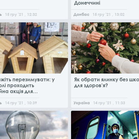
Донеччині
ь
15
гру
'21
, 12:32
Донбас
15
гру
'21
, 13:02
жіть перезимувати: у
Як обрати ялинку без шк
олі проходить
для здоров'я?
йна акція для
тульних тварин
ь
14
гру
'21
, 10:39
Україна
14
гру
'21
, 11:33