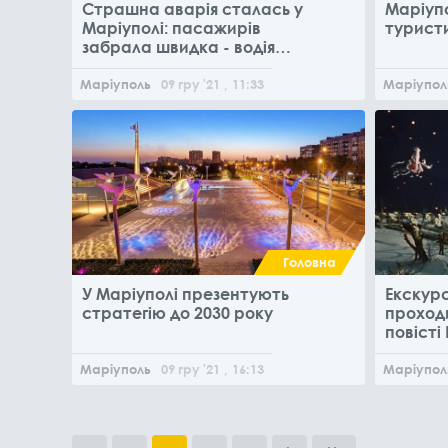
Страшна аварія сталась у
Маріупо
Маріуполі: пасажирів
турист
забрала швидка - водія
довелось деблокувати
Маріуполь
09
гру
'21
, 11:33
Маріупол
Головна
У Маріуполі презентують
Екскурс
стратегію до 2030 року
проход
повісті 
Маріуполь
09
гру
'21
, 16:13
Маріупол