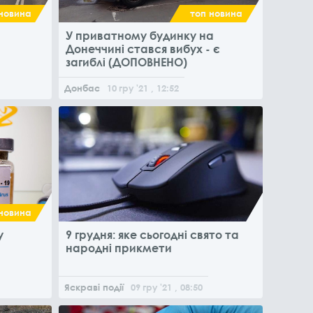
новина
топ новина
У приватному будинку на
Донеччині стався вибух - є
загиблі (ДОПОВНЕНО)
Донбас
10
гру
'21
, 12:52
новина
у
9 грудня: яке сьогодні свято та
народні прикмети
Яскраві події
09
гру
'21
, 08:50