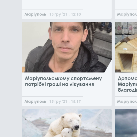
Маріуполь
15
гру
'21
, 12:10
Маріупол
Маріупольському спортсмену
Допомо
потрібні гроші на лікування
Маріуп
благоді
безпри
Маріуполь
15
гру
'21
, 15:17
Маріупол