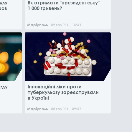
для
Як отримати "президентську"
ров
1 000 гривень?
Маріуполь
09
гру
'21
, 15:41
еду
Інноваційні ліки проти
туберкульозу зареєстрували
в Україні
Маріуполь
08
гру
'21
, 09:47