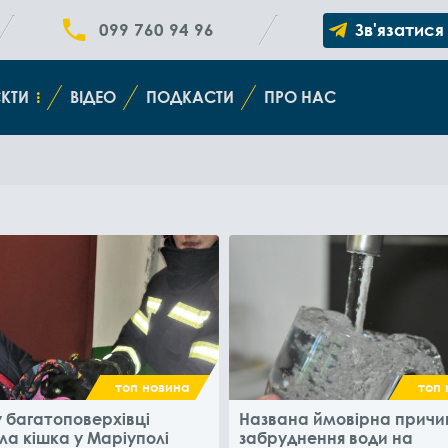
099 760 94 96
Зв'язатися
КТИ
ВІДЕО
ПОДКАСТИ
ПРО НАС
топ новина
топ 
 багатоповерхівці
Названа ймовірна причи
ла кішка у Маріуполі
забруднення води на