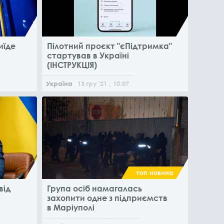
иїде
Пілотний проєкт "єПідтримка"
стартував в Україні
(ІНСТРУКЦІЯ)
Україна
13
гру
'21
, 10:07
топ новина
від
Група осіб намагалась
в
захопити одне з підприємств
в Маріуполі