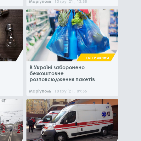
Маріуполь
13
гру
'21
, 13:38
топ новина
В Україні заборонено
безкоштовне
розповсюдження пакетів
Маріуполь
10
гру
'21
, 09:55