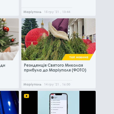
Маріуполь
15
гру
'21
, 13:44
топ новина
оди
Резиденція Святого Миколая
прибула до Маріуполя (ФОТО)
Маріуполь
14
гру
'21
, 16:00