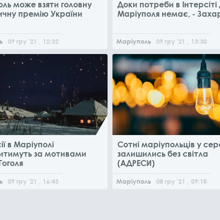
ль може взяти головну
Доки потреби в Інтерсіті 
ичну премію України
Маріуполя немає, - Заха
ь
09
гру
'21
, 12:32
Маріуполь
09
гру
'21
, 13:30
ії в Маріуполі
Сотні маріупольців у сер
итимуть за мотивами
залишились без світла
Гоголя
(АДРЕСИ)
ь
09
гру
'21
, 16:43
Маріуполь
08
гру
'21
, 09:18