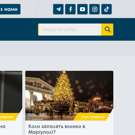
 з нами
новина
топ новина
на
Коли запалять ялинки в
Маріуполі?