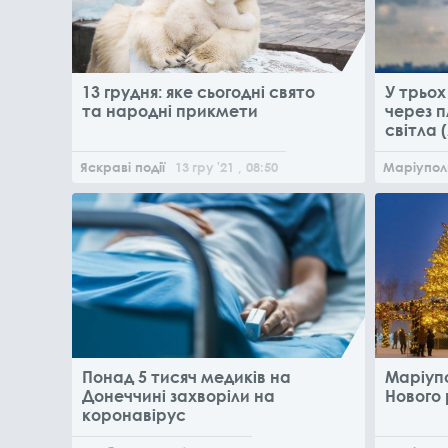
13 грудня: яке сьогодні свято
У трьо
та народні прикмети
через 
світла 
Яскраві події
13
гру
'21
, 08:50
Маріупол
Понад 5 тисяч медиків на
Маріупо
Донеччині захворіли на
Нового 
коронавірус