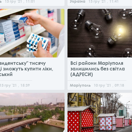
ь
13
гру
'21
, 11:01
Україна
13
гру
'21
, 11:41
зидентську" тисячу
Всі райони Маріуполя
і зможуть купити ліки,
залишились без світла
ський
(АДРЕСИ)
13
гру
'21
, 15:39
Маріуполь
10
гру
'21
, 09:18