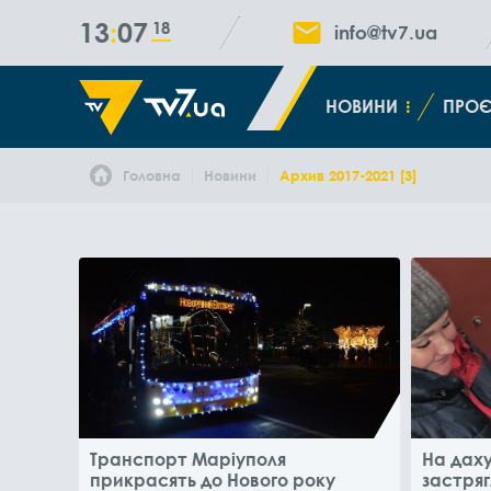
13
07
20
info@tv7.ua
НОВИНИ
ПРОЄ
Головна
Новини
Архив 2017-2021 [3]
Транспорт Маріуполя
На даху
прикрасять до Нового року
застряг