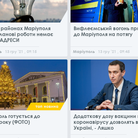
х районах Маріуполя
Вифлеємський вогонь пр
планові роботи немає
до Маріуполя на потягу
(АДРЕСИ
ь
13
гру
'21
, 09:15
Маріуполь
13
гру
'21
, 09:45
топ новина
ль готується до
Додаткову дозу вакцини 
року (ФОТО)
коронавірусу дозволять 
Україні, - Ляшко