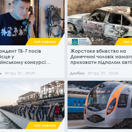
топ новина
топ 
ндент ТВ-7 посів
Жорстоке вбивство на
ісце у
Донеччині чоловік намаг
аїнському конкурсі
приховати підпалом авті
ро децентралізацію
ь
09
гру
'21
, 09:59
Донбас
09
гру
'21
, 10:33
топ новина