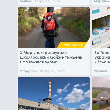
Донбас
13
гру
'21
, 10:36
Маріупол
топ новина
У Маріуполі розшукали
За "пре
школяра, який майже тиждень
українц
не з'являвся вдома
- Зелен
Маріуполь
13
гру
'21
, 14:29
Україна