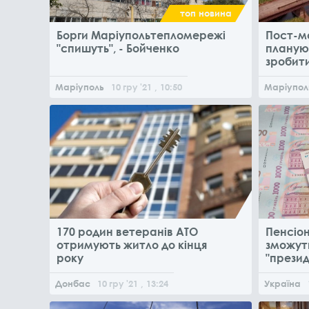
топ новина
Борги Маріупольтепломережі
Пост-мо
"спишуть", - Бойченко
планую
зробит
Маріуполь
10
гру
'21
, 10:50
Маріупол
170 родин ветеранів АТО
Пенсіо
отримують житло до кінця
зможут
року
"презид
Донбас
10
гру
'21
, 13:24
Україна