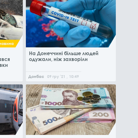
новина
На Донеччині більше людей
ався
одужали, ніж захворіли
вки
Донбас
09
гру
'21
, 10:49