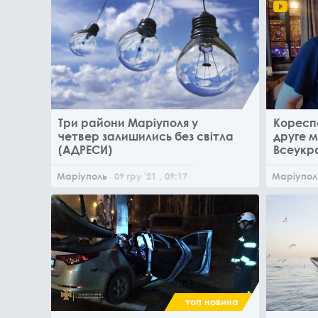
Три райони Маріуполя у
Кореспо
четвер залишились без світла
друге м
(АДРЕСИ)
Всеукр
робіт п
Маріуполь
09
гру
'21
, 09:17
Маріупол
топ новина