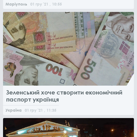
Маріуполь
01
гру
'21
, 10:55
Зеленський хоче створити економічний
паспорт українця
Україна
01
гру
'21
, 11:35