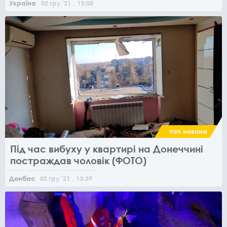
Україна
02
гру
'21
, 13:00
топ новина
Під час вибуху у квартирі на Донеччині
постраждав чоловік (ФОТО)
Донбас
02
гру
'21
, 13:39