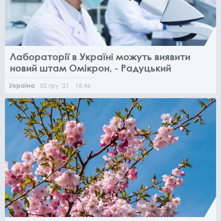
Лабораторії в Україні можуть виявити
новий штам Омікрон, - Радуцький
Україна
02
гру
'21
, 15:46