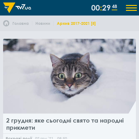
00
29
50
Головна
Новини
Архив 2017-2021 [5]
2 грудня: яке сьогодні свято та народні
прикмети
Яскраві події
02
гру
'21
, 08:50