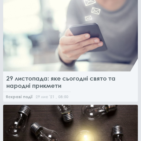
29 листопада: яке сьогодні свято та
народні прикмети
Яскраві події
29
лис
'21
, 08:50