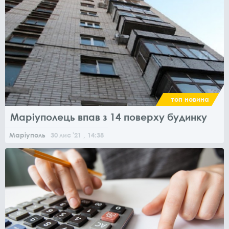
топ новина
Маріуполець впав з 14 поверху будинку
Маріуполь
30
лис
'21
, 14:38