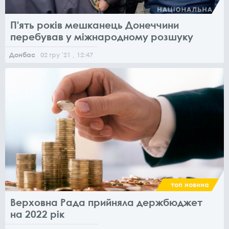
П'ять років мешканець Донеччини
перебував у міжнародному розшуку
Донбас
02
гру
'21
, 12:47
топ новина
Верховна Рада прийняла держбюджет
на 2022 рік