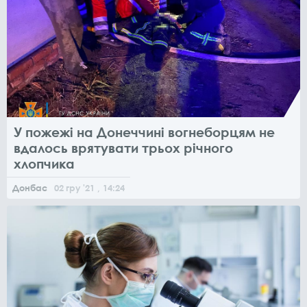
У пожежі на Донеччині вогнеборцям не
вдалось врятувати трьох річного
хлопчика
Донбас
02
гру
'21
, 14:24