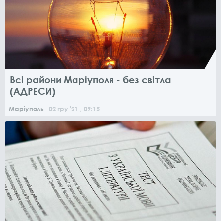
Всі райони Маріуполя - без світла
(АДРЕСИ)
Маріуполь
02
гру
'21
, 09:15