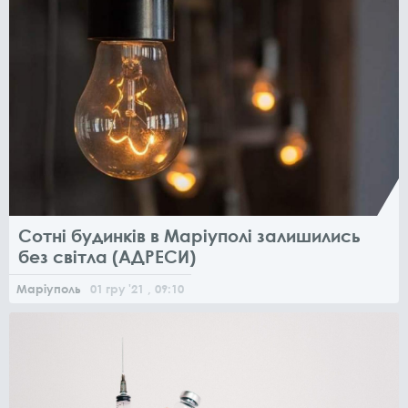
Сотні будинків в Маріуполі залишились
без світла (АДРЕСИ)
Маріуполь
01
гру
'21
, 09:10