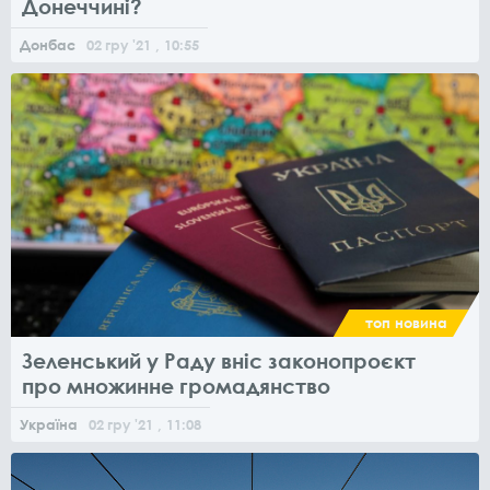
Донеччині?
Донбас
02
гру
'21
, 10:55
топ новина
Зеленський у Раду вніс законопроєкт
про множинне громадянство
Україна
02
гру
'21
, 11:08