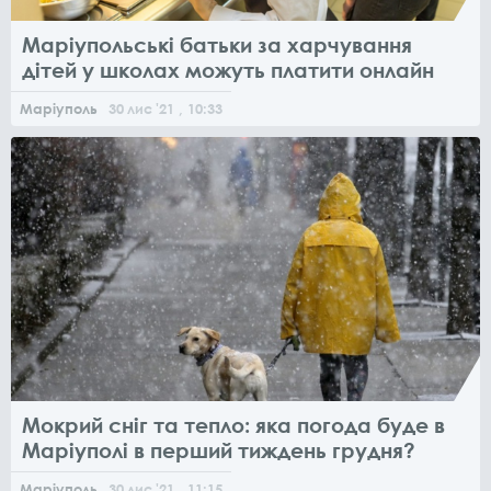
Маріупольські батьки за харчування
дітей у школах можуть платити онлайн
Маріуполь
30
лис
'21
, 10:33
Мокрий сніг та тепло: яка погода буде в
Маріуполі в перший тиждень грудня?
Маріуполь
30
лис
'21
, 11:15