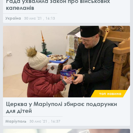
Рада ухвалила закон про військових
капеланів
Україна
30
лис
'21
, 16:13
топ новина
Церква у Маріуполі збирає подарунки
для дітей
Маріуполь
30
лис
'21
, 16:37