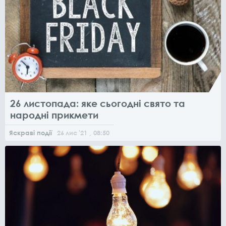
26 листопада: яке сьогодні свято та
народні прикмети
Яскраві події
26
лис
'21
, 08:50