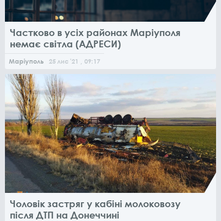
Частково в усіх районах Маріуполя
немає світла (АДРЕСИ)
Маріуполь
25
лис
'21
, 09:17
Чоловік застряг у кабіні молоковозу
після ДТП на Донеччині