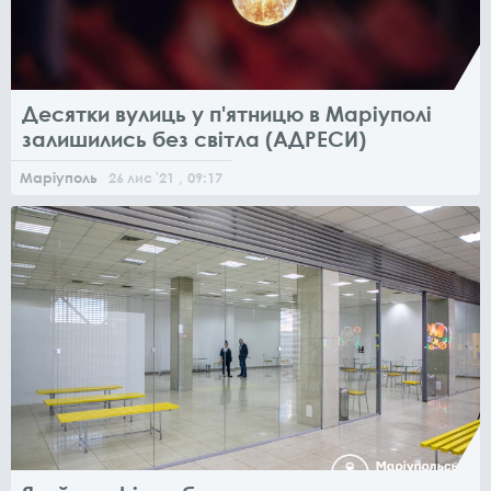
Десятки вулиць у п'ятницю в Маріуполі
залишились без світла (АДРЕСИ)
Маріуполь
26
лис
'21
, 09:17