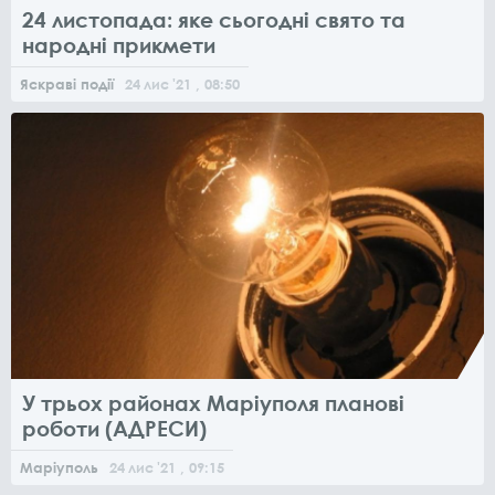
24 листопада: яке сьогодні свято та
народні прикмети
Яскраві події
24
лис
'21
, 08:50
У трьох районах Маріуполя планові
роботи (АДРЕСИ)
Маріуполь
24
лис
'21
, 09:15