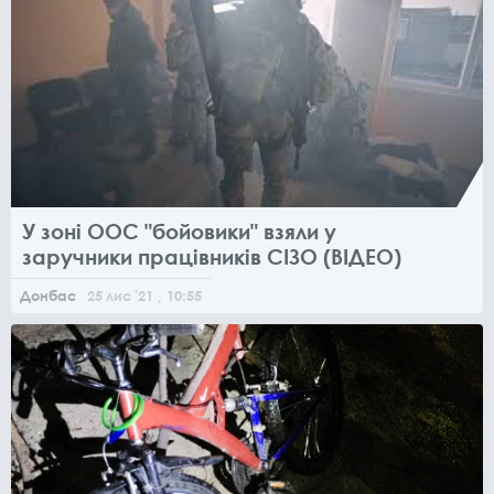
У зоні ООС "бойовики" взяли у
заручники працівників СІЗО (ВІДЕО)
Донбас
25
лис
'21
, 10:55