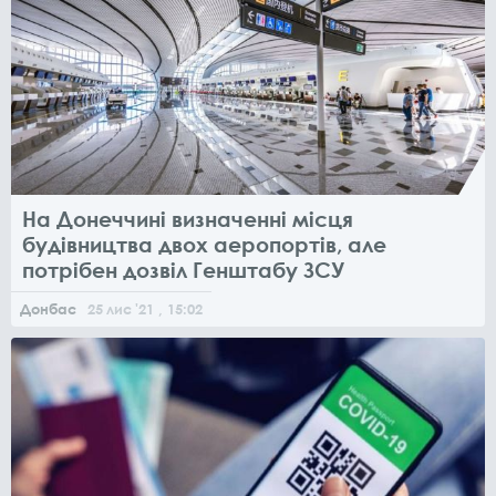
На Донеччині визначенні місця
будівництва двох аеропортів, але
потрібен дозвіл Генштабу ЗСУ
Донбас
25
лис
'21
, 15:02