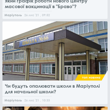
Який графік роботи нового центру
масової вакцинації в "Браво"?
Маріуполь
26
лис
'21
, 09:52
топ новина
Чи будуть опалювати школи в Маріуполі
для начальної школи?
Маріуполь
26
лис
'21
, 10:33