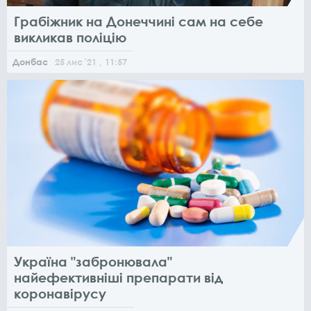
Грабіжник на Донеччині сам на себе
викликав поліцію
Донбас
25
лис
'21
, 11:57
Україна "забронювала"
найефективніші препарати від
коронавірусу