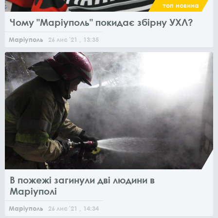
топ новина
Чому "Маріуполь" покидає збірну УХЛ?
Маріуполь
26
лис
'21
, 13:35
В пожежі загинули дві людини в
Маріуполі
Маріуполь
26
лис
'21
, 14:34