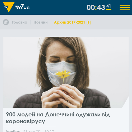
00
43
44
Головна
Новини
Архив 2017-2021 [6]
900 людей на Донеччині одужали від
коронавірусу
Донбас
29
лис
'21
, 10:17