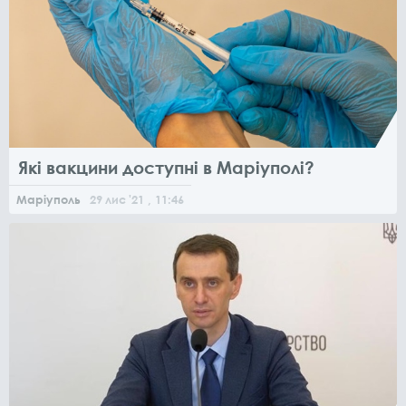
Які вакцини доступні в Маріуполі?
Маріуполь
29
лис
'21
, 11:46