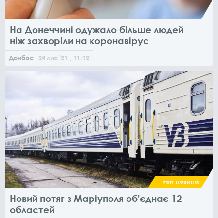
На Донеччині одужало більше людей
ніж захворіли на коронавірус
Донбас
24
лис
'21
, 11:12
топ новина
Новий потяг з Маріуполя об'єднає 12
областей