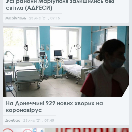
Усі райони Маріуполя залишились без
світла (АДРЕСИ)
Маріуполь
23
лис
'21
, 09:15
На Донеччині 929 нових хворих на
коронавірус
Донбас
23
лис
'21
, 09:45