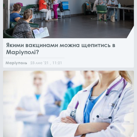
Якими вакцинами можна щепитись в
Маріуполі?
Маріуполь
23
лис
'21
, 11:21