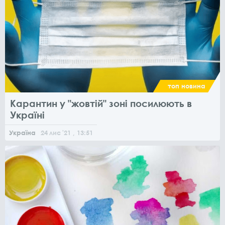
топ новина
Карантин у "жовтій" зоні посилюють в
Україні
Україна
24
лис
'21
, 13:51