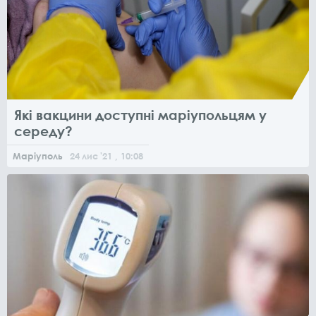
Які вакцини доступні маріупольцям у
середу?
Маріуполь
24
лис
'21
, 10:08