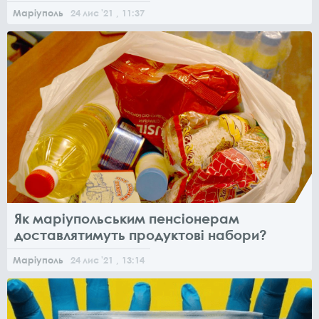
Маріуполь
24
лис
'21
, 11:37
Як маріупольським пенсіонерам
доставлятимуть продуктові набори?
Маріуполь
24
лис
'21
, 13:14