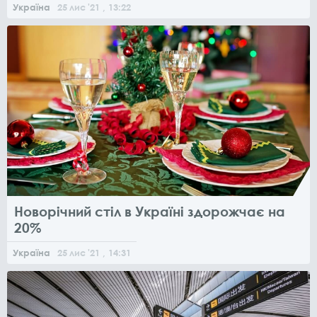
Україна
25
лис
'21
, 13:22
Новорічний стіл в Україні здорожчає на
20%
Україна
25
лис
'21
, 14:31