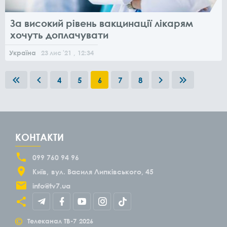
За високий рівень вакцинації лікарям
хочуть доплачувати
Україна
23
лис
'21
, 12:34
4
5
6
7
8
КОНТАКТИ
099 760 94 96
Київ
вул. Василя Липківського, 45
info@tv7.ua
©
Телеканал ТВ-7
2026