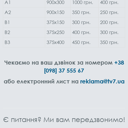
A1
900х300
1000 грн.
400 грн.
А2
900х150
350 грн.
250 грн.
В1
375х150
300 грн.
200 грн.
В2
375х250
400 грн.
300 грн.
В3
375х400
450 грн.
350 грн.
Чекаємо на ваш дзвінок
за номером
+38
[098] 37 555 67
або електронний лист на
reklama@tv7.ua
Є питання? Ми вам передзвонимо!