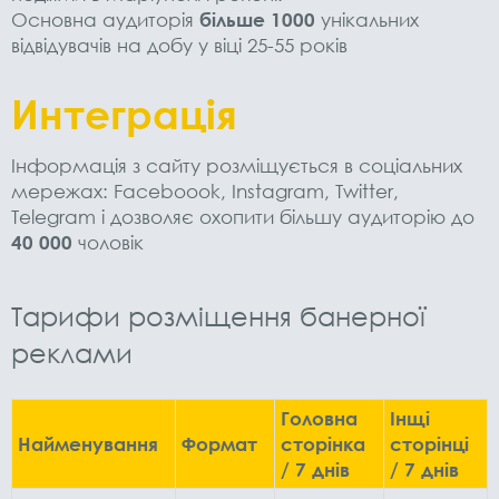
Основна аудиторія
більше 1000
унікальних
відвідувачів на добу у віці 25-55 років
Интеграцiя
Інформація з сайту розміщується в соціальних
мережах: Faceboook, Instagram, Twitter,
Telegram і дозволяє охопити більшу аудиторію до
40 000
чоловік
Тарифи розміщення банерної
реклами
Головна
Iнщi
Найменування
Формат
сторiнка
сторiнцi
/ 7 днiв
/ 7 днiв