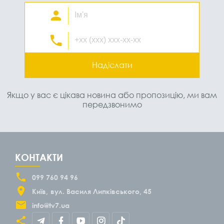
Надіслати
Якщо у вас є цікава новина або пропозицію, ми вам
передзвонимо
КОНТАКТИ
099 760 94 96
Київ
вул. Василя Липківського, 45
info@tv7.ua